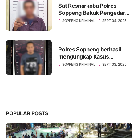
Sat Resnarkoba Polres
Soppeng Bekuk Pengedar
Sabu di Depan Kantor Bupati
SOPPENG KRIMINAL
SEPT 04, 2025
Polres Soppeng berhasil
mengungkap Kasus
Pencurian Sapi, Pelaku
SOPPENG KRIMINAL
SEPT 03, 2025
Diamankan di Bone
POPULAR POSTS