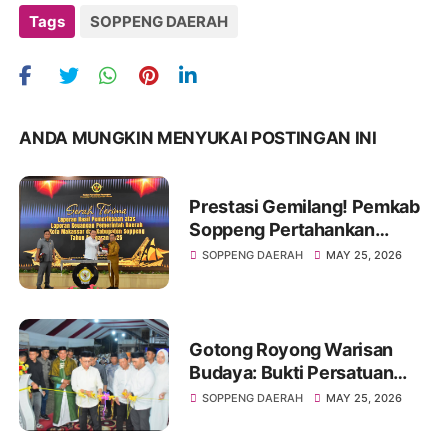
Tags
SOPPENG DAERAH
ANDA MUNGKIN MENYUKAI POSTINGAN INI
Prestasi Gemilang! Pemkab
Soppeng Pertahankan
Predikat WTP Tahun 2026
SOPPENG DAERAH
MAY 25, 2026
Gotong Royong Warisan
Budaya: Bukti Persatuan
Warga di Balik Berdirinya
SOPPENG DAERAH
MAY 25, 2026
Masjid Al-A’laa Maccodong