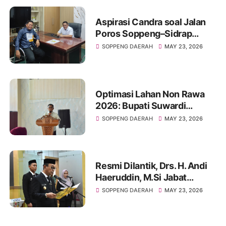
Aspirasi Candra soal Jalan
Poros Soppeng–Sidrap
Berbuah Hasil, Supriadi Arif
SOPPENG DAERAH
MAY 23, 2026
Pastikan Masuk Prioritas
Perbaikan
Optimasi Lahan Non Rawa
2026: Bupati Suwardi
Haseng Tekankan Ketepatan
SOPPENG DAERAH
MAY 23, 2026
Data, Sasaran Capai 8.315
Hektare dan Dukung
Program “Listrik Masuk
Sawah”
Resmi Dilantik, Drs. H. Andi
Haeruddin, M.Si Jabat
Penjabat Sekda Soppeng:
SOPPENG DAERAH
MAY 23, 2026
Posisi Strategis Penggerak
Birokrasi Daerah