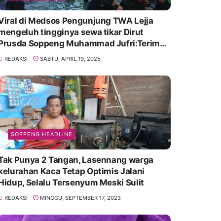
Viral di Medsos Pengunjung TWA Lejja
mengeluh tingginya sewa tikar Dirut
Prusda Soppeng Muhammad Jufri:Terima
kasih bu bantu Promosikan
REDAKSI
SABTU, APRIL 19, 2025
SOPPENG HEADLINE
Tak Punya 2 Tangan, Lasennang warga
kelurahan Kaca Tetap Optimis Jalani
Hidup, Selalu Tersenyum Meski Sulit
REDAKSI
MINGGU, SEPTEMBER 17, 2023