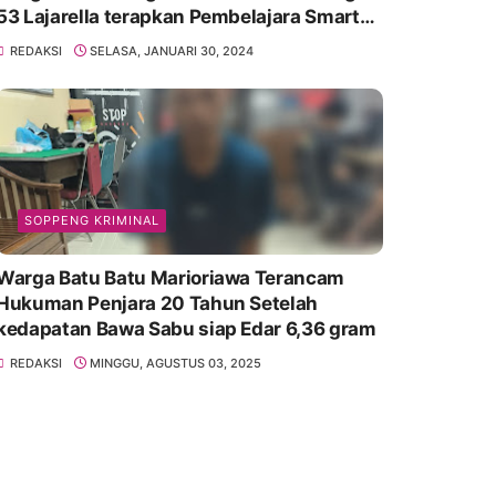
53 Lajarella terapkan Pembelajara Smart
Class Device
REDAKSI
SELASA, JANUARI 30, 2024
SOPPENG KRIMINAL
Warga Batu Batu Marioriawa Terancam
Hukuman Penjara 20 Tahun Setelah
kedapatan Bawa Sabu siap Edar 6,36 gram
REDAKSI
MINGGU, AGUSTUS 03, 2025