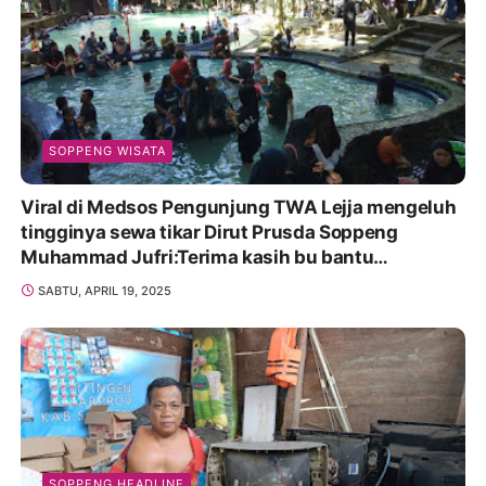
SOPPENG WISATA
Viral di Medsos Pengunjung TWA Lejja mengeluh
tingginya sewa tikar Dirut Prusda Soppeng
Muhammad Jufri:Terima kasih bu bantu
Promosikan
SABTU, APRIL 19, 2025
SOPPENG HEADLINE