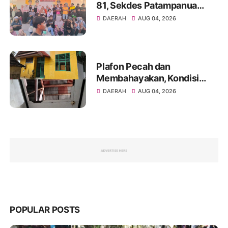
81, Sekdes Patampanua
Ingatkan Warga Pegang
DAERAH
AUG 04, 2026
Filosofi Sipakatau
Sipakalebbi
Plafon Pecah dan
Membahayakan, Kondisi
Kantor Camat Donri-Donri
DAERAH
AUG 04, 2026
Dinilai Sangat
Memprihatinkan
POPULAR POSTS