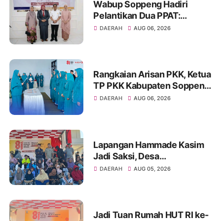
Wabup Soppeng Hadiri
Pelantikan Dua PPAT:
Dorong Pelayanan
DAERAH
AUG 06, 2026
Pertanahan yang
Profesional dan Penuh
Integritas
Rangkaian Arisan PKK, Ketua
TP PKK Kabupaten Soppeng
Resmi Lantik Enam Ketua
DAERAH
AUG 06, 2026
Kecamatan
Lapangan Hammade Kasim
Jadi Saksi, Desa
Patampanua Mendadak
DAERAH
AUG 05, 2026
Ramai Menyemarakkan HUT
RI ke-81
Jadi Tuan Rumah HUT RI ke-