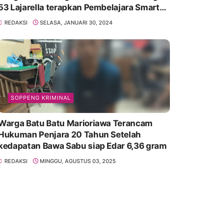
53 Lajarella terapkan Pembelajara Smart
Class Device
REDAKSI
SELASA, JANUARI 30, 2024
SOPPENG KRIMINAL
Warga Batu Batu Marioriawa Terancam
Hukuman Penjara 20 Tahun Setelah
kedapatan Bawa Sabu siap Edar 6,36 gram
REDAKSI
MINGGU, AGUSTUS 03, 2025