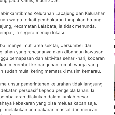
ung pada Kamis, 9 Juli 2026.
 Bhabinkamtibmas Kelurahan Lapajung dan Kelurahan
duan warga terkait pembakaran tumpukan batang
ajung, Kecamatan Lalabata, ia tidak menunda.
mpat, ia segera menuju lokasi.
al menyelimuti area sekitar, bersumber dari
ng lahan yang rencananya akan dibangun kawasan
gu pernapasan dan aktivitas sehari-hari, kobaran
tirkan merembet ke bangunan rumah warga yang
nah sudah mulai kering memasuki musim kemarau.
sama unsur pemerintahan kelurahan tidak langsung
ekatan persuasif kepada pengelola lahan. Ia
a pembakaran dilakukan dalam jumlah besar
 bahaya kebakaran yang bisa meluas kapan saja.
lagi melakukan pembakaran massal dan mencari