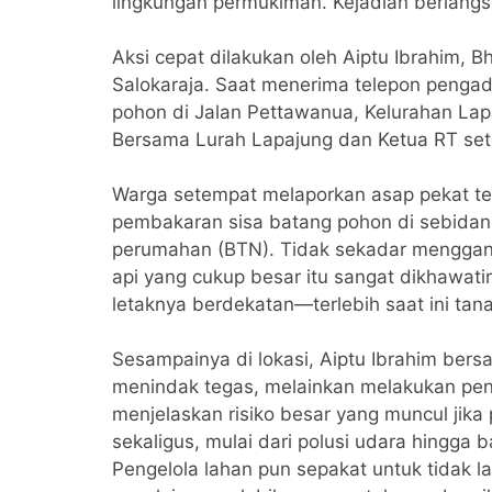
lingkungan permukiman. Kejadian berlangs
Aksi cepat dilakukan oleh Aiptu Ibrahim,
Salokaraja. Saat menerima telepon penga
pohon di Jalan Pettawanua, Kelurahan Lap
Bersama Lurah Lapajung dan Ketua RT sete
Warga setempat melaporkan asap pekat teb
pembakaran sisa batang pohon di sebida
perumahan (BTN). Tidak sekadar menggang
api yang cukup besar itu sangat dikhawa
letaknya berdekatan—terlebih saat ini ta
Sesampainya di lokasi, Aiptu Ibrahim ber
menindak tegas, melainkan melakukan pend
menjelaskan risiko besar yang muncul jik
sekaligus, mulai dari polusi udara hingga
Pengelola lahan pun sepakat untuk tidak 