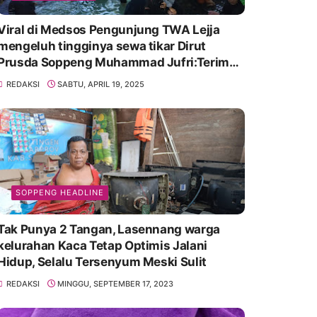
Viral di Medsos Pengunjung TWA Lejja
mengeluh tingginya sewa tikar Dirut
Prusda Soppeng Muhammad Jufri:Terima
kasih bu bantu Promosikan
REDAKSI
SABTU, APRIL 19, 2025
SOPPENG HEADLINE
Tak Punya 2 Tangan, Lasennang warga
kelurahan Kaca Tetap Optimis Jalani
Hidup, Selalu Tersenyum Meski Sulit
REDAKSI
MINGGU, SEPTEMBER 17, 2023