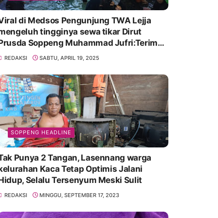
Viral di Medsos Pengunjung TWA Lejja
mengeluh tingginya sewa tikar Dirut
Prusda Soppeng Muhammad Jufri:Terima
kasih bu bantu Promosikan
REDAKSI
SABTU, APRIL 19, 2025
SOPPENG HEADLINE
Tak Punya 2 Tangan, Lasennang warga
kelurahan Kaca Tetap Optimis Jalani
Hidup, Selalu Tersenyum Meski Sulit
REDAKSI
MINGGU, SEPTEMBER 17, 2023