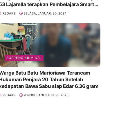
53 Lajarella terapkan Pembelajara Smart
Class Device
REDAKSI
SELASA, JANUARI 30, 2024
SOPPENG KRIMINAL
Warga Batu Batu Marioriawa Terancam
Hukuman Penjara 20 Tahun Setelah
kedapatan Bawa Sabu siap Edar 6,36 gram
REDAKSI
MINGGU, AGUSTUS 03, 2025