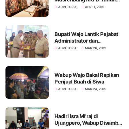
2020 Provinsi Sulawesi
ADVETORIAL
APR 11, 2019
Selatan
Bupati Wajo Lantik Pejabat
Administrator dan
Pengawas Lowong
ADVETORIAL
MAR 26, 2019
Wabup Wajo Bakal Rapikan
Penjual Buah di Siwa
ADVETORIAL
MAR 24, 2019
Hadiri Isra Mi'raj di
Ujungpero, Wabup Disambut