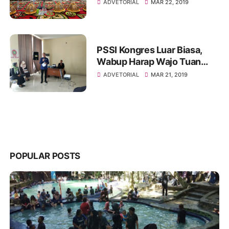
Keluh Kesah
ADVETORIAL
MAR 22, 2019
PSSI Kongres Luar Biasa,
Wabup Harap Wajo Tuan
Rumah Event Sepak Bola
ADVETORIAL
MAR 21, 2019
POPULAR POSTS