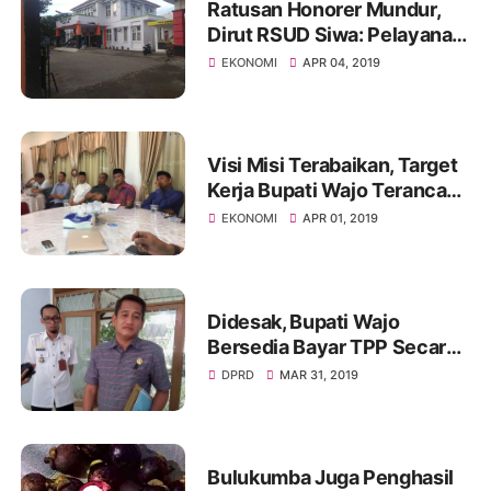
Ratusan Honorer Mundur,
Dirut RSUD Siwa: Pelayanan
Tetap Normal
EKONOMI
APR 04, 2019
Visi Misi Terabaikan, Target
Kerja Bupati Wajo Terancam
Gagal
EKONOMI
APR 01, 2019
Didesak, Bupati Wajo
Bersedia Bayar TPP Secara
Utuh
DPRD
MAR 31, 2019
Bulukumba Juga Penghasil