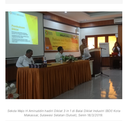
Sekda Wajo H Amiruddin hadiri Diklat 3 in 1 di Balai Diklat Industri (BDI) Kota
Makassar, Sulawesi Selatan (Sulsel), Senin 18/3/2019.