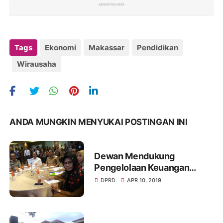
Tags
Ekonomi
Makassar
Pendidikan
Wirausaha
ANDA MUNGKIN MENYUKAI POSTINGAN INI
Dewan Mendukung
Pengelolaan Keuangan
Berbasis Online di Wajo
DPRD
APR 10, 2019