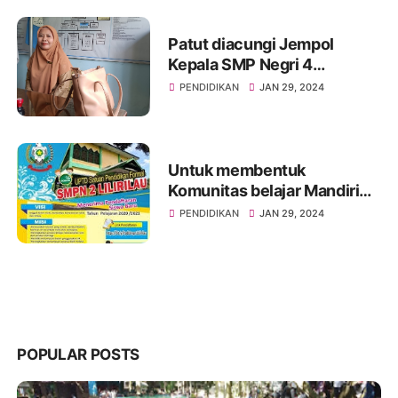
sayur sayuran
Patut diacungi Jempol
Kepala SMP Negri 4
Marioriawa Jumriah Spd,Msi
PENDIDIKAN
JAN 29, 2024
ajarkan Siswa Pertahankan
Budaya Mappadendang
Untuk membentuk
Komunitas belajar Mandiri
SMPN 2 Lilirilau terapkan
PENDIDIKAN
JAN 29, 2024
Program kominitas belajar
mandiri
POPULAR POSTS