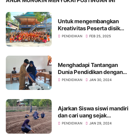
ANDA MUNGKIN MENYUKAI POSTINGAN INI
Untuk mengembangkan
Kreativitas Peserta disik
SDN 57 Kaca Gelar
PENDIDIKAN
FEB 25, 2025
Pembelajaran di luar
Sekolah
Menghadapi Tantangan
Dunia Pendidikan dengan
Smart Digital Classroom SD
PENDIDIKAN
JAN 30, 2024
Negeri 53 Lajarella terapkan
Pembelajara Smart Class
Device
Ajarkan Siswa siswi mandiri
dan cari uang sejak
dini,Kepsek SMP Negri 4
PENDIDIKAN
JAN 29, 2024
Marioriawa Pergunakan
lahan kosong untuk tanami