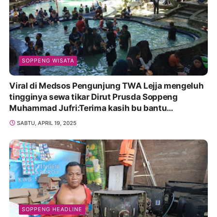
SOPPENG WISATA
Viral di Medsos Pengunjung TWA Lejja mengeluh
tingginya sewa tikar Dirut Prusda Soppeng
Muhammad Jufri:Terima kasih bu bantu
Promosikan
SABTU, APRIL 19, 2025
SOPPENG HEADLINE