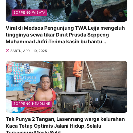
SOPPENG WISATA
Viral di Medsos Pengunjung TWA Lejja mengeluh
tingginya sewa tikar Dirut Prusda Soppeng
Muhammad Jufri:Terima kasih bu bantu
Promosikan
SABTU, APRIL 19, 2025
SOPPENG HEADLINE
Tak Punya 2 Tangan, Lasennang warga kelurahan
Kaca Tetap Optimis Jalani Hidup, Selalu
Tersenyum Meski Sulit