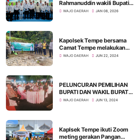
Rahmanuddin wakili Bupati
terima Penghargan dari
WAJO DAERAH
JAN 08, 2026
Prabowo Subianto
Kapolsek Tempe bersama
Camat Tempe melakukan
Penanaman Pohon
WAJO DAERAH
JUN 22, 2024
PELUNCURAN PEMILIHAN
BUPATI DAN WAKIL BUPATI
KABUPATEN WAJO TAHUN
WAJO DAERAH
JUN 13, 2024
2024 BERLANSUNG AMAN
Kaplsek Tempe ikuti Zoom
meting gerakan Pangan