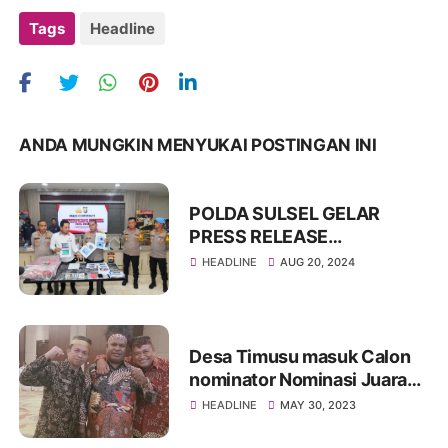
Tags
Headline
ANDA MUNGKIN MENYUKAI POSTINGAN INI
POLDA SULSEL GELAR
PRESS RELEASE
PENGUNGKAPAN MAYAT
HEADLINE
AUG 20, 2024
DALAM KOPER DI PANGKEP
Desa Timusu masuk Calon
nominator Nominasi Juara
Paralegal Award 2023
HEADLINE
MAY 30, 2023