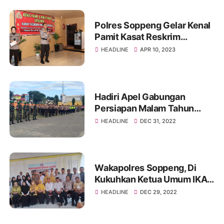
Polres Soppeng Gelar Kenal
Pamit Kasat Reskrim
Dirangkaikan Buka Puasa
HEADLINE
APR 10, 2023
Bersama Personil
Hadiri Apel Gabungan
Persiapan Malam Tahun
Baru 2023 Dandim
HEADLINE
DEC 31, 2022
1423/Soppeng berpesan
kedepankan sikap yang
humanis jangan arogan
serta laksanakan tugas
Wakapolres Soppeng, Di
secara profesional
Kukuhkan Ketua Umum IKA
SMP Negeri Pattojo
HEADLINE
DEC 29, 2022