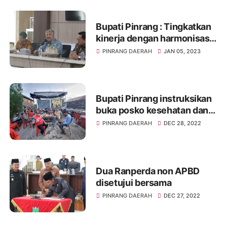
Bupati Pinrang : Tingkatkan
kinerja dengan harmonisasi
dan sinergitas
PINRANG DAERAH
JAN 05, 2023
Bupati Pinrang instruksikan
buka posko kesehatan dan
dapur umum
PINRANG DAERAH
DEC 28, 2022
Dua Ranperda non APBD
disetujui bersama
PINRANG DAERAH
DEC 27, 2022