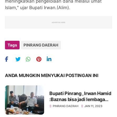
meningkatkan pengelolaan dana melalui umat
Islam," ujar Bupati Irwan.(Alim).
Tags
PINRANG DAERAH
ANDA MUNGKIN MENYUKAI POSTINGAN INI
Bupati Pinrang , Irwan Hamid
:Baznas bisa jadi lembaga
terdepan mengentaskan
PINRANG DAERAH
JAN 11, 2023
kemiskinan