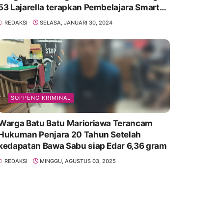
53 Lajarella terapkan Pembelajara Smart
Class Device
REDAKSI
SELASA, JANUARI 30, 2024
SOPPENG KRIMINAL
Warga Batu Batu Marioriawa Terancam
Hukuman Penjara 20 Tahun Setelah
kedapatan Bawa Sabu siap Edar 6,36 gram
REDAKSI
MINGGU, AGUSTUS 03, 2025