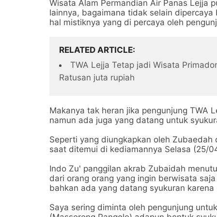
Wisata Alam Permandian Air Panas Lejja p
lainnya, bagaimana tidak selain dipercay
hal mistiknya yang di percaya oleh pengun
RELATED ARTICLE
TWA Lejja Tetap jadi Wisata Primad
Ratusan juta rupiah
Makanya tak heran jika pengunjung TWA Le
namun ada juga yang datang untuk syukura
Seperti yang diungkapkan oleh Zubaedah
saat ditemui di kediamannya Selasa (25/0
Indo Zu' panggilan akrab Zubaidah menutu
dari orang orang yang ingin berwisata saj
bahkan ada yang datang syukuran karena 
Saya sering diminta oleh pengunjung untuk
(Massorong Pangolo) adapun bentuk syu