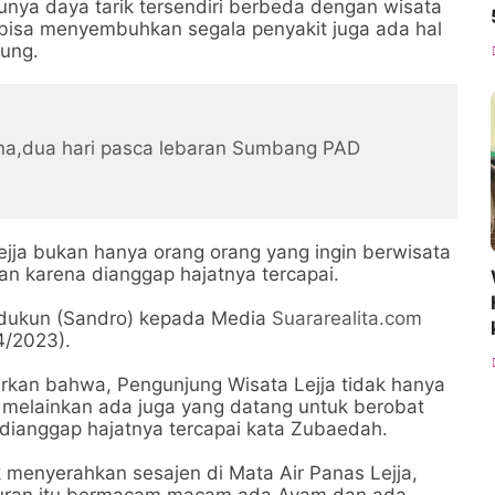
unya daya tarik tersendiri berbeda dengan wisata
a bisa menyembuhkan segala penyakit juga ada hal
jung.
ona,dua hari pasca lebaran Sumbang PAD
jja bukan hanya orang orang yang ingin berwisata
n karena dianggap hajatnya tercapai.
 dukun (Sandro) kepada Media
Suararealita.com
4/2023).
rkan bahwa, Pengunjung Wisata Lejja tidak hanya
a melainkan ada juga yang datang untuk berobat
dianggap hajatnya tercapai kata Zubaedah.
 menyerahkan sesajen di Mata Air Panas Lejja,
kuran itu bermacam macam ada Ayam dan ada