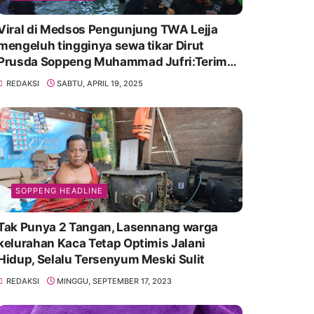
Viral di Medsos Pengunjung TWA Lejja
mengeluh tingginya sewa tikar Dirut
Prusda Soppeng Muhammad Jufri:Terima
kasih bu bantu Promosikan
REDAKSI
SABTU, APRIL 19, 2025
SOPPENG HEADLINE
Tak Punya 2 Tangan, Lasennang warga
kelurahan Kaca Tetap Optimis Jalani
Hidup, Selalu Tersenyum Meski Sulit
REDAKSI
MINGGU, SEPTEMBER 17, 2023