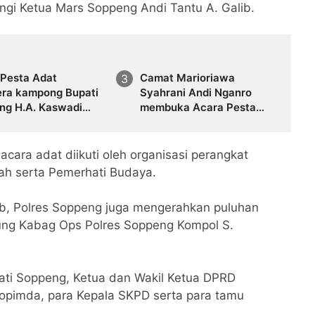
gi Ketua Mars Soppeng Andi Tantu A. Galib.
 Pesta Adat
Camat Marioriawa
ra kampong Bupati
Syahrani Andi Nganro
ng H.A. Kaswadi
membuka Acara Pesta
 minta,agar Budaya
Adat Pattaungen Jaringan
pertahankan
Irigasi Lajaroko
ara adat diikuti oleh organisasi perangkat
ah serta Pemerhati Budaya.
b, Polres Soppeng juga mengerahkan puluhan
ung Kabag Ops Polres Soppeng Kompol S.
pati Soppeng, Ketua dan Wakil Ketua DPRD
opimda, para Kepala SKPD serta para tamu