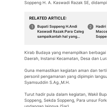
Soppeng H. A. Kaswadi Razak SE, didampin
RELATED ARTICLE
Bupati Soppeng H.Andi
Hadiri
Kaswadi Razak:Para Caleg
Macce
sampaikanlah hal yang
Soppe
objektif
Razak
ini di
Kirab Budaya yang menampilkan berbagai ac
Daerah, Instansi Kecamatan, Desa dan Lur
Guna memastikan kegiatan aman dan terti
personil pengamanan yang dipimpin langs
Syamsuddin S.Ag.,M.H.
Turut hadir pula dalam kegiatan, Wakil Bu
Soppeng, Sekda Soppeng, Para unsur Fork
undangan lainnya.(Sar)