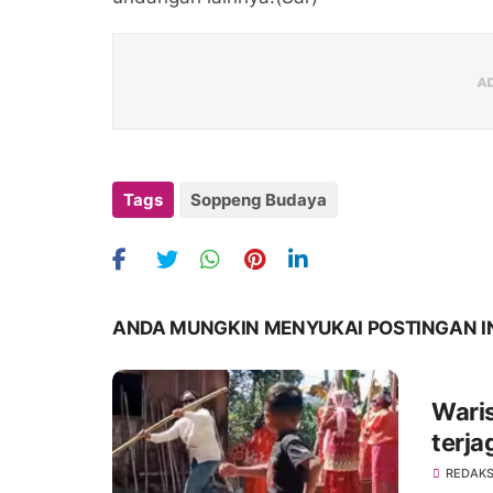
Tags
Soppeng Budaya
ANDA MUNGKIN MENYUKAI POSTINGAN I
Wari
terja
REDAKS