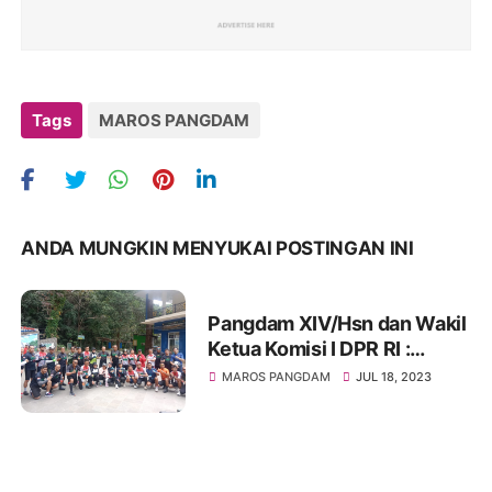
Tags
MAROS PANGDAM
ANDA MUNGKIN MENYUKAI POSTINGAN INI
Pangdam XIV/Hsn dan Wakil
Ketua Komisi I DPR RI :
Lestarikan Pohon Langka
MAROS PANGDAM
JUL 18, 2023
Ebony