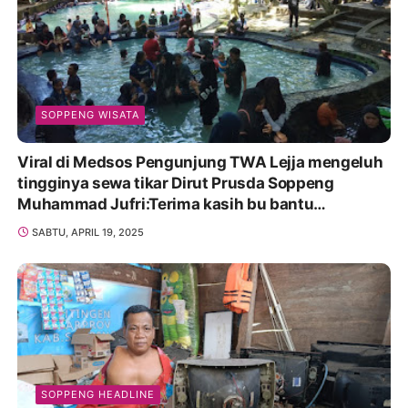
SOPPENG WISATA
Viral di Medsos Pengunjung TWA Lejja mengeluh
tingginya sewa tikar Dirut Prusda Soppeng
Muhammad Jufri:Terima kasih bu bantu
Promosikan
SABTU, APRIL 19, 2025
SOPPENG HEADLINE