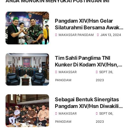
ANDA MUNGKIN MENYUKAI POSTINGAN INI
Pangdam XIV/Hsn Gelar
Silaturahmi Bersama Awak
Media, Ormas, BEM serta
MAKASSAR PANGDAM
JAN 13, 2024
Tokoh Pemuda se-Kota
Makassar untuk
mewujudkan Pemilu 2024
Tim Sahli Panglima TNI
Aman dan Damai
Kunker Di Kodam XIV/Hsn,
Bahas Peran TNI Dalam
MAKASSAR
SEPT 26,
Mendukung Pertumbuhan
PANGDAM
2023
Ekonomi dan Pengendalian
Inflasi di Daerah
Sebagai Bentuk Sinergitas
Pangdam XIV/Hsn Diwakili
Kasdam Hadiri Sertijab
MAKASSAR
SEPT 06,
Gubernur Sulsel
PANGDAM
2023