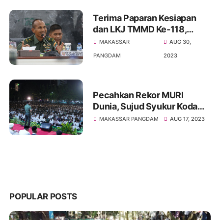
Terima Paparan Kesiapan
dan LKJ TMMD Ke-118,
Pangdam XIV/Hsn :
MAKASSAR
AUG 30,
Kehadiran TNI AD
PANGDAM
2023
Memberikan Kebahagiaan
Kepada Masyarakat
Pecahkan Rekor MURI
Dunia, Sujud Syukur Kodam
XIV/Hsn Peserta 77.178
MAKASSAR PANGDAM
AUG 17, 2023
Orang Dalam Rangka HUT RI
ke-78 Tahun 2023
POPULAR POSTS