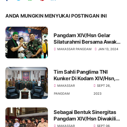
ANDA MUNGKIN MENYUKAI POSTINGAN INI
Pangdam XIV/Hsn Gelar
Silaturahmi Bersama Awak
Media, Ormas, BEM serta
MAKASSAR PANGDAM
JAN 13, 2024
Tokoh Pemuda se-Kota
Makassar untuk
mewujudkan Pemilu 2024
Tim Sahli Panglima TNI
Aman dan Damai
Kunker Di Kodam XIV/Hsn,
Bahas Peran TNI Dalam
MAKASSAR
SEPT 26,
Mendukung Pertumbuhan
PANGDAM
2023
Ekonomi dan Pengendalian
Inflasi di Daerah
Sebagai Bentuk Sinergitas
Pangdam XIV/Hsn Diwakili
Kasdam Hadiri Sertijab
MAKASSAR
SEPT 06,