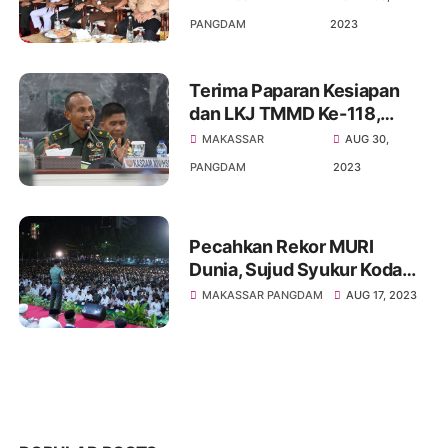
Gubernur Sulsel
PANGDAM
2023
Terima Paparan Kesiapan
dan LKJ TMMD Ke-118,
Pangdam XIV/Hsn :
MAKASSAR
AUG 30,
Kehadiran TNI AD
PANGDAM
2023
Memberikan Kebahagiaan
Kepada Masyarakat
Pecahkan Rekor MURI
Dunia, Sujud Syukur Kodam
XIV/Hsn Peserta 77.178
MAKASSAR PANGDAM
AUG 17, 2023
Orang Dalam Rangka HUT RI
ke-78 Tahun 2023