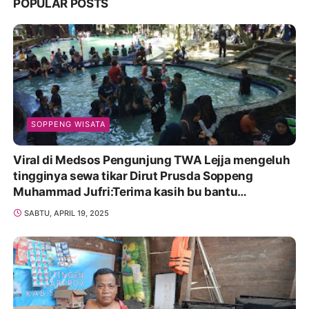
POPULAR POSTS
SOPPENG WISATA
Viral di Medsos Pengunjung TWA Lejja mengeluh
tingginya sewa tikar Dirut Prusda Soppeng
Muhammad Jufri:Terima kasih bu bantu
Promosikan
SABTU, APRIL 19, 2025