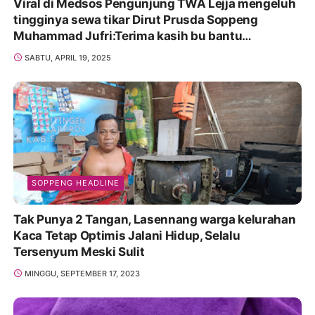
Viral di Medsos Pengunjung TWA Lejja mengeluh
tingginya sewa tikar Dirut Prusda Soppeng
Muhammad Jufri:Terima kasih bu bantu
Promosikan
SABTU, APRIL 19, 2025
SOPPENG HEADLINE
Tak Punya 2 Tangan, Lasennang warga kelurahan
Kaca Tetap Optimis Jalani Hidup, Selalu
Tersenyum Meski Sulit
MINGGU, SEPTEMBER 17, 2023