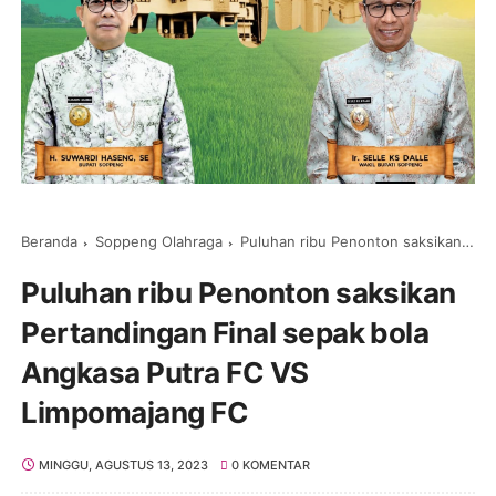
Beranda
Soppeng Olahraga
Puluhan ribu Penonton saksikan Pertandingan Final sepak bola Angkasa Putra FC VS Limpomajang FC
Puluhan ribu Penonton saksikan
Pertandingan Final sepak bola
Angkasa Putra FC VS
Limpomajang FC
MINGGU, AGUSTUS 13, 2023
0 KOMENTAR