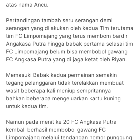
atas nama Ancu.
Pertandingan tambah seru serangan demi
serangan yang dilakukan oleh kedua Tim terutama
tim FC Limpomajang yang terus membom bardir
Angakasa Putra hingga babak pertama selasai tim
FC Limpomajang belum bisa membobol gawang
FC Angkasa Putra yang di jaga ketat oleh Riyan.
Memasuki Babak kedua permainan semakin
tegang pelanggaran tidak terelakkan membuat
wasit beberapa kali meniup sempritannya
bahkan beberapa mengeluarkan kartu kuning
untuk kedua tim.
Namun pada menit ke 20 FC Angkasa Putra
kembali berhasil membobol gawang FC
Limpomajang melalui tendangan nomor punggung