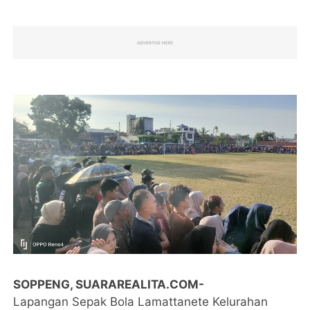
SOPPENG, SUARAREALITA.COM-
Lapangan Sepak Bola Lamattanete Kelurahan