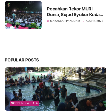
Pecahkan Rekor MURI
Dunia, Sujud Syukur Kodam
XIV/Hsn Peserta 77.178
MAKASSAR PANGDAM
AUG 17, 2023
Orang Dalam Rangka HUT RI
ke-78 Tahun 2023
POPULAR POSTS
SOPPENG WISATA