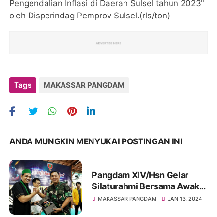
Pengendalian Inflasi di Daerah Sulsel tahun 2023"
oleh Disperindag Pemprov Sulsel.(rls/ton)
Tags
MAKASSAR PANGDAM
ANDA MUNGKIN MENYUKAI POSTINGAN INI
Pangdam XIV/Hsn Gelar
Silaturahmi Bersama Awak
Media, Ormas, BEM serta
MAKASSAR PANGDAM
JAN 13, 2024
Tokoh Pemuda se-Kota