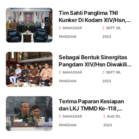
Makassar untuk
mewujudkan Pemilu 2024
Tim Sahli Panglima TNI
Aman dan Damai
Kunker Di Kodam XIV/Hsn,
Bahas Peran TNI Dalam
MAKASSAR
SEPT 26,
Mendukung Pertumbuhan
PANGDAM
2023
Ekonomi dan Pengendalian
Inflasi di Daerah
Sebagai Bentuk Sinergitas
Pangdam XIV/Hsn Diwakili
Kasdam Hadiri Sertijab
MAKASSAR
SEPT 06,
Gubernur Sulsel
PANGDAM
2023
Terima Paparan Kesiapan
dan LKJ TMMD Ke-118,
Pangdam XIV/Hsn :
MAKASSAR
AUG 30,
Kehadiran TNI AD
PANGDAM
2023
Memberikan Kebahagiaan
Kepada Masyarakat