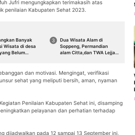
Muh Jufri mengungkapkan terimakasih atas
tik penilaian Kabupaten Sehat 2023.
angkan Banyak
Dua Wisata Alam di
i Wisata di desa
Soppeng, Permandian
 yang Belum
alam Citta,dan TWA Lejja
ola
mengalami lonjakan
pengunjung yang cukup
signifikan.
ebanggan dan motivasi. Mengingat, verifikasi
 unsur sehat yang meliputi bersih, aman, nyaman
Kegiatan Penilaian Kabupaten Sehat ini, disamping
k meningkatkan pelayanan dan perhatian terhadap
ang dijadwalkan pada 12 sampai 13 September ini,