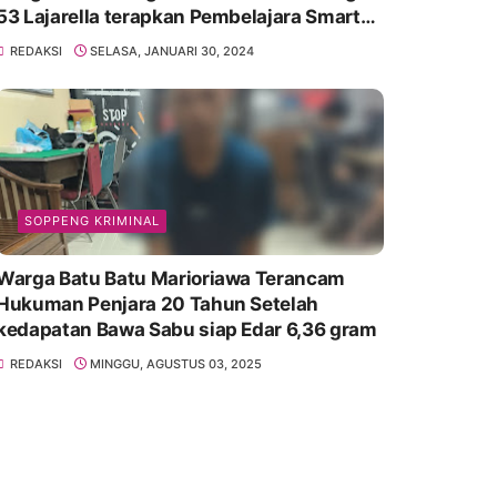
53 Lajarella terapkan Pembelajara Smart
Class Device
REDAKSI
SELASA, JANUARI 30, 2024
SOPPENG KRIMINAL
Warga Batu Batu Marioriawa Terancam
Hukuman Penjara 20 Tahun Setelah
kedapatan Bawa Sabu siap Edar 6,36 gram
REDAKSI
MINGGU, AGUSTUS 03, 2025