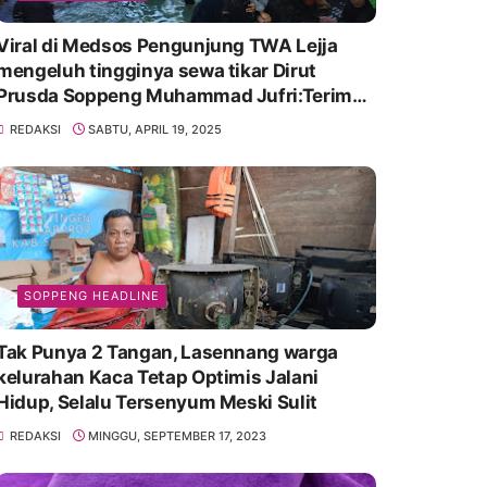
Viral di Medsos Pengunjung TWA Lejja
mengeluh tingginya sewa tikar Dirut
Prusda Soppeng Muhammad Jufri:Terima
kasih bu bantu Promosikan
REDAKSI
SABTU, APRIL 19, 2025
SOPPENG HEADLINE
Tak Punya 2 Tangan, Lasennang warga
kelurahan Kaca Tetap Optimis Jalani
Hidup, Selalu Tersenyum Meski Sulit
REDAKSI
MINGGU, SEPTEMBER 17, 2023