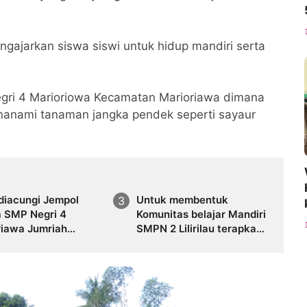
gajarkan siswa siswi untuk hidup mandiri serta
gri 4 Marioriowa Kecamatan Marioriawa dimana
nanami tanaman jangka pendek seperti sayaur
diacungi Jempol
Untuk membentuk
a SMP Negri 4
Komunitas belajar Mandiri
riawa Jumriah
SMPN 2 Lilirilau terapkan
si ajarkan Siswa
Program kominitas belajar
hankan Budaya
mandiri
adendang