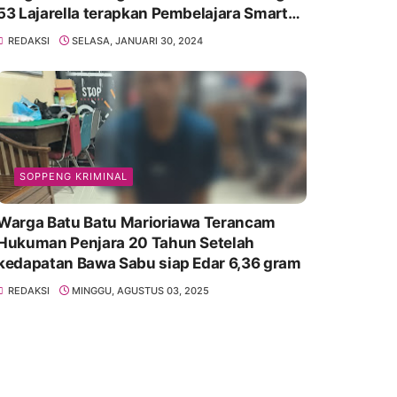
53 Lajarella terapkan Pembelajara Smart
Class Device
REDAKSI
SELASA, JANUARI 30, 2024
SOPPENG KRIMINAL
Warga Batu Batu Marioriawa Terancam
Hukuman Penjara 20 Tahun Setelah
kedapatan Bawa Sabu siap Edar 6,36 gram
REDAKSI
MINGGU, AGUSTUS 03, 2025