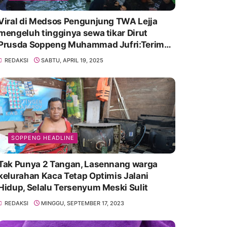
Viral di Medsos Pengunjung TWA Lejja
mengeluh tingginya sewa tikar Dirut
Prusda Soppeng Muhammad Jufri:Terima
kasih bu bantu Promosikan
REDAKSI
SABTU, APRIL 19, 2025
SOPPENG HEADLINE
Tak Punya 2 Tangan, Lasennang warga
kelurahan Kaca Tetap Optimis Jalani
Hidup, Selalu Tersenyum Meski Sulit
REDAKSI
MINGGU, SEPTEMBER 17, 2023