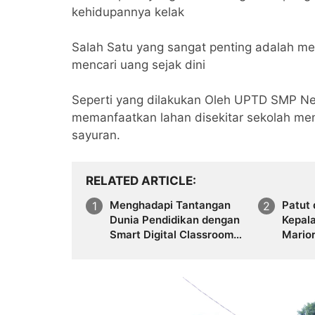
kehidupannya kelak
Salah Satu yang sangat penting adalah men
mencari uang sejak dini
Seperti yang dilakukan Oleh UPTD SMP Ne
memanfaatkan lahan disekitar sekolah me
sayuran.
RELATED ARTICLE
Menghadapi Tantangan
Patut 
Dunia Pendidikan dengan
Kepal
Smart Digital Classroom
Mario
SD Negeri 53 Lajarella
Spd,M
terapkan Pembelajara
Perta
Smart Class Device
Mapp