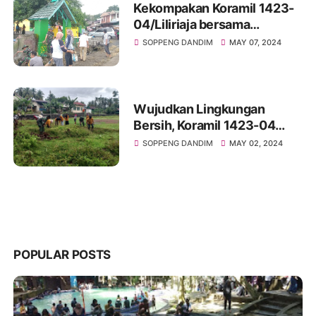
Kekompakan Koramil 1423-
04/Liliriaja bersama
Forkopimcam dan
SOPPENG DANDIM
MAY 07, 2024
Masyarakat Bersihkan
Saluran Air
Wujudkan Lingkungan
Bersih, Koramil 1423-04
Lilriaja gelar Kerja Bakti
SOPPENG DANDIM
MAY 02, 2024
Bersama Masyarakat
POPULAR POSTS