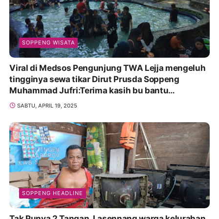
SOPPENG WISATA
Viral di Medsos Pengunjung TWA Lejja mengeluh
tingginya sewa tikar Dirut Prusda Soppeng
Muhammad Jufri:Terima kasih bu bantu
Promosikan
SABTU, APRIL 19, 2025
SOPPENG HEADLINE
Tak Punya 2 Tangan, Lasennang warga kelurahan