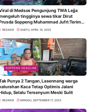
Viral di Medsos Pengunjung TWA Lejja
mengeluh tingginya sewa tikar Dirut
Prusda Soppeng Muhammad Jufri:Terima
kasih bu bantu Promosikan
REDAKSI
SABTU, APRIL 19, 2025
SOPPENG HEADLINE
Tak Punya 2 Tangan, Lasennang warga
kelurahan Kaca Tetap Optimis Jalani
Hidup, Selalu Tersenyum Meski Sulit
REDAKSI
MINGGU, SEPTEMBER 17, 2023