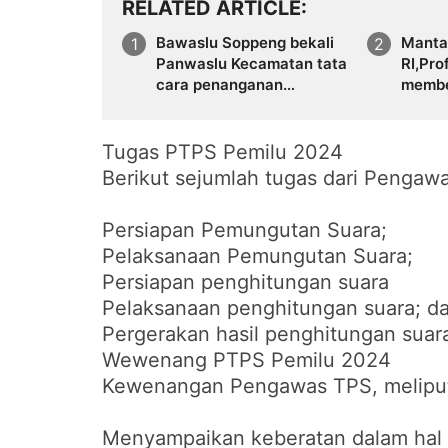
RELATED ARTICLE
Bawaslu Soppeng bekali
Manta
Panwaslu Kecamatan tata
RI,Pr
cara penanganan
membe
Pelanggaran dan
Panwa
Penyelesaian senketa
Tugas PTPS Pemilu 2024
Berikut sejumlah tugas dari Pengaw
Persiapan Pemungutan Suara;
Pelaksanaan Pemungutan Suara;
Persiapan penghitungan suara
Pelaksanaan penghitungan suara; d
Pergerakan hasil penghitungan suar
Wewenang PTPS Pemilu 2024
Kewenangan Pengawas TPS, meliput
Menyampaikan keberatan dalam hal 