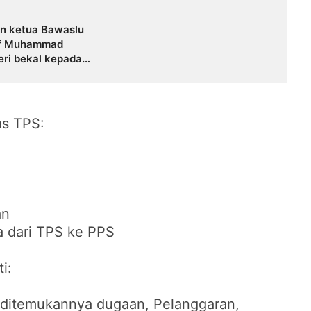
n ketua Bawaslu
of Muhammad
ri bekal kepada
slu Kecamatan
as TPS:
an
a dari TPS ke PPS
i:
ditemukannya dugaan, Pelanggaran,