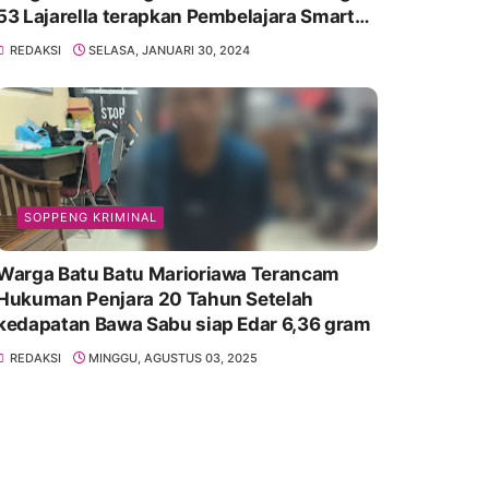
53 Lajarella terapkan Pembelajara Smart
Class Device
REDAKSI
SELASA, JANUARI 30, 2024
SOPPENG KRIMINAL
Warga Batu Batu Marioriawa Terancam
Hukuman Penjara 20 Tahun Setelah
kedapatan Bawa Sabu siap Edar 6,36 gram
REDAKSI
MINGGU, AGUSTUS 03, 2025