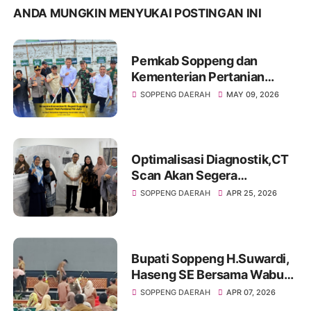
ANDA MUNGKIN MENYUKAI POSTINGAN INI
Pemkab Soppeng dan
Kementerian Pertanian
Dorong Transformasi
SOPPENG DAERAH
MAY 09, 2026
Pertanian Modern, Tanam
Perdana PM-AAS
Diluncurkan di Apanan
Optimalisasi Diagnostik,CT
Scan Akan Segera
Operasional di RSUD
SOPPENG DAERAH
APR 25, 2026
Latemmamala
Bupati Soppeng H.Suwardi,
Haseng SE Bersama Wabup
Soppeng Ir Selle Ks Dalle
SOPPENG DAERAH
APR 07, 2026
Memantau Langsung