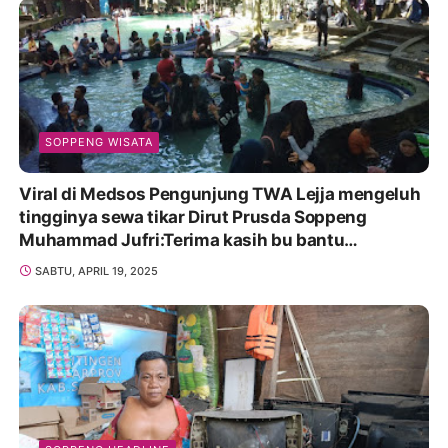
SOPPENG WISATA
Viral di Medsos Pengunjung TWA Lejja mengeluh
tingginya sewa tikar Dirut Prusda Soppeng
Muhammad Jufri:Terima kasih bu bantu
Promosikan
SABTU, APRIL 19, 2025