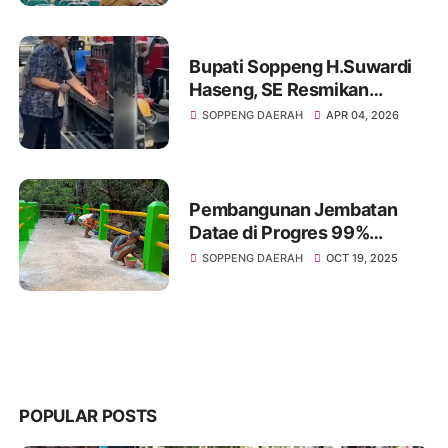
Kesiapan HJS
Bupati Soppeng H.Suwardi
Haseng, SE Resmikan
Pemboran Di Tempat
SOPPENG DAERAH
APR 04, 2026
Strategis
Pembangunan Jembatan
Datae di Progres 99%
Habiskan Dana sebesar
SOPPENG DAERAH
OCT 19, 2025
Rp,70.485.000
POPULAR POSTS