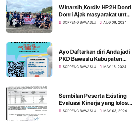
Winarsih,Kordiv HP2H Donri
Donri Ajak masyarakat untuk
menolak dan melawan
SOPPENG BAWASLU
AUG 06, 2024
Poliitik Uang, Ujaran
Kebencian, Isu SARA dan
Informasi HOAX
Ayo Daftarkan diri Anda jadi
PKD Bawaslu Kabupaten
Soppeng akan rekrut 70
SOPPENG BAWASLU
MAY 18, 2024
orang Pengawas Kelurahan
Desa
Sembilan Peserta Existing
Evaluasi Kinerja yang lolos
jadi Panwaslu
SOPPENG BAWASLU
MAY 03, 2024