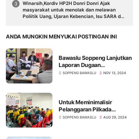
Winarsih,Kordiv HP2H Donri Donri Ajak
masyarakat untuk menolak dan melawan
Poliitik Uang, Ujaran Kebencian, Isu SARA dan
Informasi HOAX
ANDA MUNGKIN MENYUKAI POSTINGAN INI
Bawaslu Soppeng Lanjutkan
Laporan Dugaan
Pelanggaran Pilkada ke
SOPPENG BAWASLU
NOV 13, 2024
Polres
Untuk Meminimalisir
Pelanggaran Pilkada
Panwascam Donri Donri
SOPPENG BAWASLU
AUG 29, 2024
Gelar Pengawasan
Partisippatif