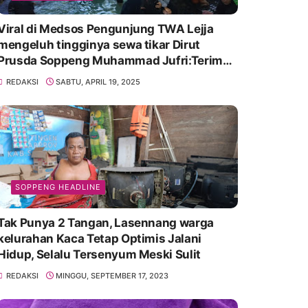
Viral di Medsos Pengunjung TWA Lejja
mengeluh tingginya sewa tikar Dirut
Prusda Soppeng Muhammad Jufri:Terima
kasih bu bantu Promosikan
REDAKSI
SABTU, APRIL 19, 2025
SOPPENG HEADLINE
Tak Punya 2 Tangan, Lasennang warga
kelurahan Kaca Tetap Optimis Jalani
Hidup, Selalu Tersenyum Meski Sulit
REDAKSI
MINGGU, SEPTEMBER 17, 2023