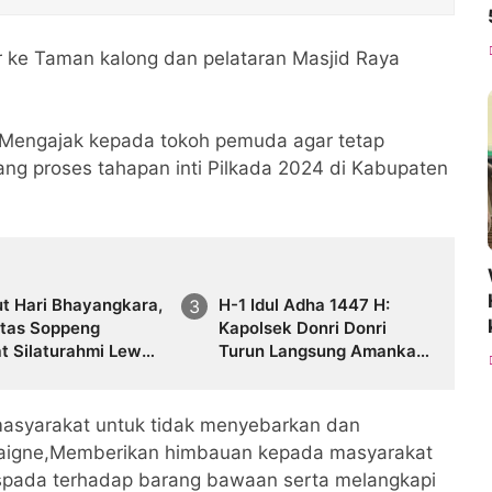
er ke Taman kalong dan pelataran Masjid Raya
engajak kepada tokoh pemuda agar tetap
ang proses tahapan inti Pilkada 2024 di Kabupaten
t Hari Bhayangkara,
H-1 Idul Adha 1447 H:
ntas Soppeng
Kapolsek Donri Donri
t Silaturahmi Lewat
Turun Langsung Amankan
gi
Pasar Tajuncu, Cegah
Kejahatan dan Atur
Kelancaran Lalu Lintas
masyarakat untuk tidak menyebarkan dan
paigne,Memberikan himbauan kepada masyarakat
spada terhadap barang bawaan serta melangkapi