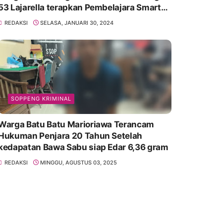
53 Lajarella terapkan Pembelajara Smart
Class Device
REDAKSI
SELASA, JANUARI 30, 2024
SOPPENG KRIMINAL
Warga Batu Batu Marioriawa Terancam
Hukuman Penjara 20 Tahun Setelah
kedapatan Bawa Sabu siap Edar 6,36 gram
REDAKSI
MINGGU, AGUSTUS 03, 2025