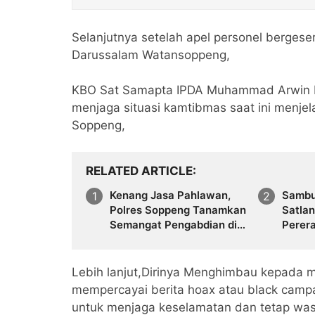
Selanjutnya setelah apel personel berges
Darussalam Watansoppeng,
KBO Sat Samapta IPDA Muhammad Arwin M
menjaga situasi kamtibmas saat ini menjel
Soppeng,
RELATED ARTICLE
Kenang Jasa Pahlawan,
Sambu
Polres Soppeng Tanamkan
Satla
Semangat Pengabdian di
Perera
Hari Bhayangkara ke-80
Berba
Lebih lanjut,Dirinya Menghimbau kepada 
mempercayai berita hoax atau black cam
untuk menjaga keselamatan dan tetap wa