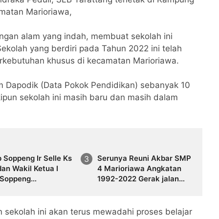
amatan Marioriawa,
ngan alam yang indah, membuat sekolah ini
kolah yang berdiri pada Tahun 2022 ini telah
rkebutuhan khusus di kecamatan Marioriawa.
am Dapodik (Data Pokok Pendidikan) sebanyak 10
kipun sekolah ini masih baru dan masih dalam
Soppeng Ir Selle Ks
Serunya Reuni Akbar SMP
dan Wakil Ketua I
4 Marioriawa Angkatan
Soppeng
1992-2022 Gerak jalan
iding Hadiri Acara
sehat,Senam dan
Bihalal SMP Negeri 4
menghadirkan Comonitas
riawa
Patrols
n sekolah ini akan terus mewadahi proses belajar