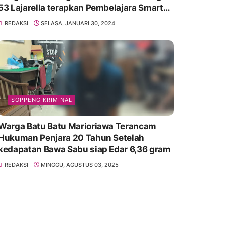
53 Lajarella terapkan Pembelajara Smart
Class Device
REDAKSI
SELASA, JANUARI 30, 2024
SOPPENG KRIMINAL
Warga Batu Batu Marioriawa Terancam
Hukuman Penjara 20 Tahun Setelah
kedapatan Bawa Sabu siap Edar 6,36 gram
REDAKSI
MINGGU, AGUSTUS 03, 2025