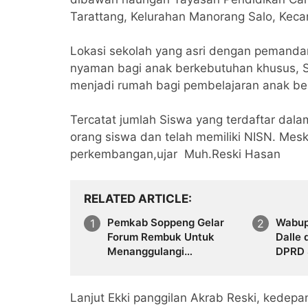
Tarattang, Kelurahan Manorang Salo, Kec
Lokasi sekolah yang asri dengan pemanda
nyaman bagi anak berkebutuhan khusus, Se
menjadi rumah bagi pembelajaran anak be
Tercatat jumlah Siswa yang terdaftar dal
orang siswa dan telah memiliki NISN. Mes
perkembangan,ujar Muh.Reski Hasan
RELATED ARTICLE
Pemkab Soppeng Gelar
Wabup 
Forum Rembuk Untuk
Dalle 
Menanggulangi
DPRD 
Ketimpangan distribusi
H.Nasp
tenaga Pendidik
Halal 
Mario
Lanjut Ekki panggilan Akrab Reski, kedepa