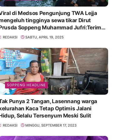
Viral di Medsos Pengunjung TWA Lejja
mengeluh tingginya sewa tikar Dirut
Prusda Soppeng Muhammad Jufri:Terima
kasih bu bantu Promosikan
REDAKSI
SABTU, APRIL 19, 2025
SOPPENG HEADLINE
Tak Punya 2 Tangan, Lasennang warga
kelurahan Kaca Tetap Optimis Jalani
Hidup, Selalu Tersenyum Meski Sulit
REDAKSI
MINGGU, SEPTEMBER 17, 2023