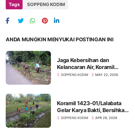
Tags
SOPPENG KODIM
ANDA MUNGKIN MENYUKAI POSTINGAN INI
Jaga Kebersihan dan
Kelancaran Air, Koramil
Marioriawa dan Warga
SOPPENG KODIM
MAY 22, 2026
Limpomajang Gelar Karya
Bakti Rutin
Koramil 1423-01/Lalabata
Gelar Karya Bakti, Bersihkan
Saluran Irigasi Di
SOPPENG KODIM
APR 29, 2026
Lingkungan Maccope