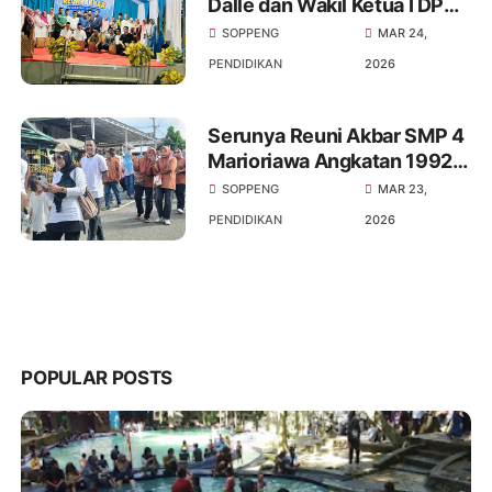
Dalle dan Wakil Ketua I DPRD
Soppeng H.Naspiding Hadiri
SOPPENG
MAR 24,
Acara Halal Bihalal SMP
PENDIDIKAN
2026
Negeri 4 Marioriawa
Serunya Reuni Akbar SMP 4
Marioriawa Angkatan 1992-
2022 Gerak jalan
SOPPENG
MAR 23,
sehat,Senam dan
PENDIDIKAN
2026
menghadirkan Comonitas
Patrols
POPULAR POSTS