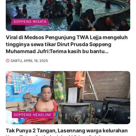
SOPPENG WISATA
Viral di Medsos Pengunjung TWA Lejja mengeluh
tingginya sewa tikar Dirut Prusda Soppeng
Muhammad Jufri:Terima kasih bu bantu
Promosikan
SABTU, APRIL 19, 2025
SOPPENG HEADLINE
Tak Punya 2 Tangan, Lasennang warga kelurahan