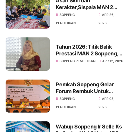
Asah Skill dan
Kerakter,Sispala MAN 2
Soppeng Sukses Gelar
SOPPENG
APR 26,
Kemah Survival
PENDIDIKAN
2026
Tahun 2026: Titik Balik
Prestasi MAN 2 Soppeng,
Loloskan Siswa Terbanyak
SOPPENG PENDIDIKAN
APR 12, 2026
Sejak 3 Dekade
Pemkab Soppeng Gelar
Forum Rembuk Untuk
Menanggulangi
SOPPENG
APR 03,
Ketimpangan distribusi
PENDIDIKAN
2026
tenaga Pendidik
Wabup Soppeng Ir Selle Ks