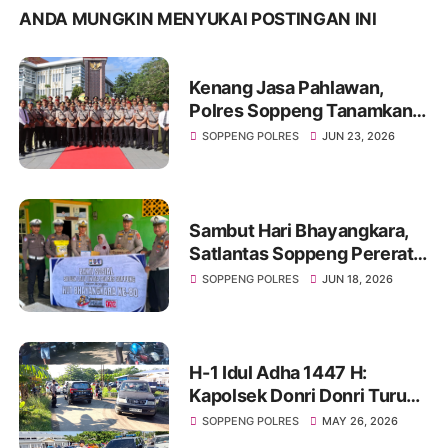
ANDA MUNGKIN MENYUKAI POSTINGAN INI
Kenang Jasa Pahlawan,
Polres Soppeng Tanamkan
Semangat Pengabdian di
SOPPENG POLRES
JUN 23, 2026
Hari Bhayangkara ke-80
Sambut Hari Bhayangkara,
Satlantas Soppeng Pererat
Silaturahmi Lewat Berbagi
SOPPENG POLRES
JUN 18, 2026
H-1 Idul Adha 1447 H:
Kapolsek Donri Donri Turun
Langsung Amankan Pasar
SOPPENG POLRES
MAY 26, 2026
Tajuncu, Cegah Kejahatan