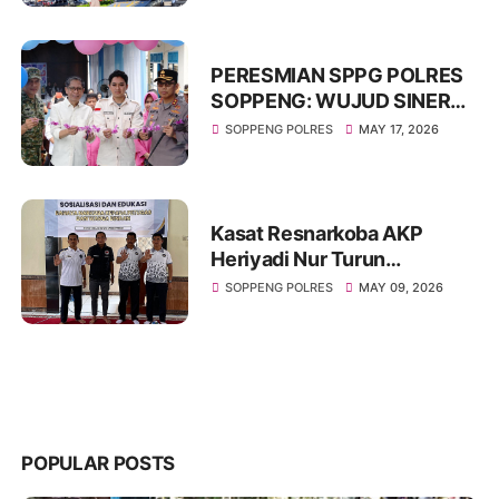
dan Atur Kelancaran Lalu
Lintas
PERESMIAN SPPG POLRES
SOPPENG: WUJUD SINERGI
KUAT DUKUNG KETAHANAN
SOPPENG POLRES
MAY 17, 2026
PANGAN NASIONAL
Kasat Resnarkoba AKP
Heriyadi Nur Turun
Langsung Edukasi Bahaya
SOPPENG POLRES
MAY 09, 2026
Narkoba di Rutan Soppeng
POPULAR POSTS