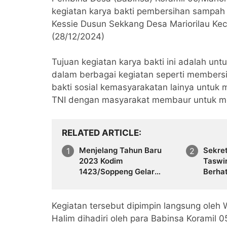
kegiatan karya bakti pembersihan sampah 
Kessie Dusun Sekkang Desa Mariorilau K
(28/12/2024)
Tujuan kegiatan karya bakti ini adalah u
dalam berbagai kegiatan seperti member
bakti sosial kemasyarakatan lainya untuk 
TNI dengan masyarakat membaur untuk m
RELATED ARTICLE
Menjelang Tahun Baru
Sekre
2023 Kodim
Taswi
1423/Soppeng Gelar
Berhat
Safari Jumat dan Doa
Tinggi
Bersama Masyarakat
Kenan
Kegiatan tersebut dipimpin langsung oleh
Halim dihadiri oleh para Babinsa Koramil