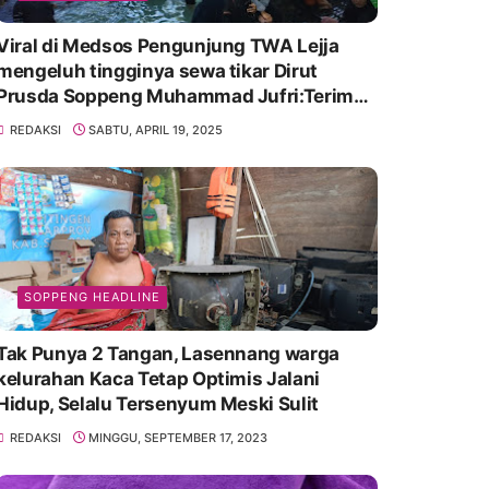
Viral di Medsos Pengunjung TWA Lejja
mengeluh tingginya sewa tikar Dirut
Prusda Soppeng Muhammad Jufri:Terima
kasih bu bantu Promosikan
REDAKSI
SABTU, APRIL 19, 2025
SOPPENG HEADLINE
Tak Punya 2 Tangan, Lasennang warga
kelurahan Kaca Tetap Optimis Jalani
Hidup, Selalu Tersenyum Meski Sulit
REDAKSI
MINGGU, SEPTEMBER 17, 2023