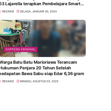
53 Lajarella terapkan Pembelajara Smart
Class Device
REDAKSI
SELASA, JANUARI 30, 2024
SOPPENG KRIMINAL
Warga Batu Batu Marioriawa Terancam
Hukuman Penjara 20 Tahun Setelah
kedapatan Bawa Sabu siap Edar 6,36 gram
REDAKSI
MINGGU, AGUSTUS 03, 2025