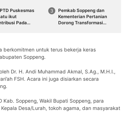
UPTD Puskesmas
Pemkab Soppeng dan
atu ikut
Kementerian Pertanian
tribusi Pada
Dorong Transformasi
ngunan Jembatan
Pertanian Modern, Tanam
Perdana PM-AAS
Diluncurkan di Apanan
a berkomitmen untuk terus bekerja keras
Kabupaten Soppeng.
oleh Dr. H. Andi Muhammad Akmal, S.Ag., M.H.I.,
ri’ah FSH. Acara ini juga disiarkan secara
ng.
RD Kab. Soppeng, Wakil Bupati Soppeng, para
 Kepala Desa/Lurah, tokoh agama, dan masyarakat