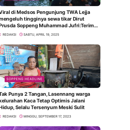
Viral di Medsos Pengunjung TWA Lejja
mengeluh tingginya sewa tikar Dirut
Prusda Soppeng Muhammad Jufri:Terima
kasih bu bantu Promosikan
REDAKSI
SABTU, APRIL 19, 2025
SOPPENG HEADLINE
Tak Punya 2 Tangan, Lasennang warga
kelurahan Kaca Tetap Optimis Jalani
Hidup, Selalu Tersenyum Meski Sulit
REDAKSI
MINGGU, SEPTEMBER 17, 2023