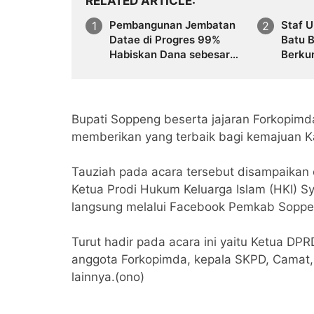
RELATED ARTICLE
Pembangunan Jembatan
Staf 
Datae di Progres 99%
Batu B
Habiskan Dana sebesar
Berkun
Rp,70.485.000
Pemba
Datae
Bupati Soppeng beserta jajaran Forkopimd
memberikan yang terbaik bagi kemajuan 
Tauziah pada acara tersebut disampaikan 
Ketua Prodi Hukum Keluarga Islam (HKI) Sya
langsung melalui Facebook Pemkab Soppe
Turut hadir pada acara ini yaitu Ketua DP
anggota Forkopimda, kepala SKPD, Camat,
lainnya.(ono)