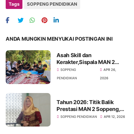
Tags
SOPPENG PENDIDIKAN
ANDA MUNGKIN MENYUKAI POSTINGAN INI
Asah Skill dan
Kerakter,Sispala MAN 2
Soppeng Sukses Gelar
SOPPENG
APR 26,
Kemah Survival
PENDIDIKAN
2026
Tahun 2026: Titik Balik
Prestasi MAN 2 Soppeng,
Loloskan Siswa Terbanyak
SOPPENG PENDIDIKAN
APR 12, 2026
Sejak 3 Dekade