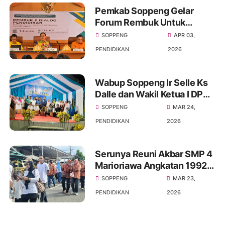
Pemkab Soppeng Gelar
Forum Rembuk Untuk
Menanggulangi
SOPPENG
APR 03,
Ketimpangan distribusi
PENDIDIKAN
2026
tenaga Pendidik
Wabup Soppeng Ir Selle Ks
Dalle dan Wakil Ketua I DPRD
Soppeng H.Naspiding Hadiri
SOPPENG
MAR 24,
Acara Halal Bihalal SMP
PENDIDIKAN
2026
Negeri 4 Marioriawa
Serunya Reuni Akbar SMP 4
Marioriawa Angkatan 1992-
2022 Gerak jalan
SOPPENG
MAR 23,
sehat,Senam dan
PENDIDIKAN
2026
menghadirkan Comonitas
Patrols