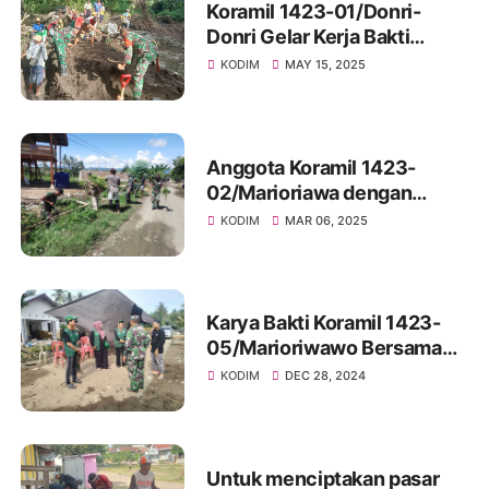
Koramil 1423-01/Donri-
Donri Gelar Kerja Bakti
Bersihkan Selokan di Desa
KODIM
MAY 15, 2025
Lalabatariaja
Anggota Koramil 1423-
02/Marioriawa dengan
masyarakat Gelar kegiatan
KODIM
MAR 06, 2025
Karya Bakti
Karya Bakti Koramil 1423-
05/Marioriwawo Bersama
Mahasiswa Al Gazali
KODIM
DEC 28, 2024
Soppeng Serta Warga Desa
Mariorilau Bersihkan
Sampah dan Saluran Air
Untuk menciptakan pasar