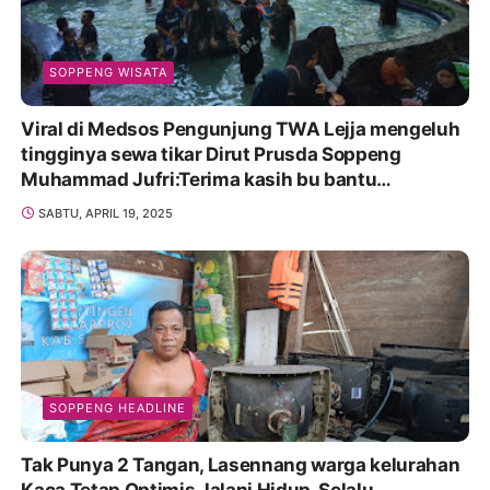
SOPPENG WISATA
Viral di Medsos Pengunjung TWA Lejja mengeluh
tingginya sewa tikar Dirut Prusda Soppeng
Muhammad Jufri:Terima kasih bu bantu
Promosikan
SABTU, APRIL 19, 2025
SOPPENG HEADLINE
Tak Punya 2 Tangan, Lasennang warga kelurahan
Kaca Tetap Optimis Jalani Hidup, Selalu