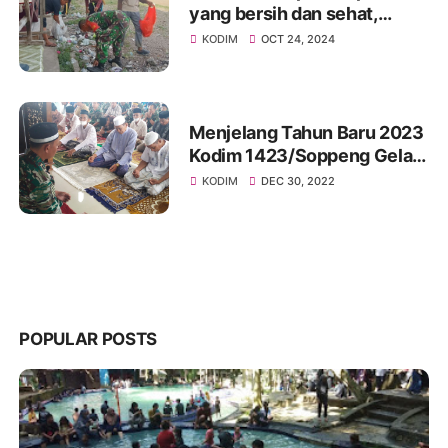
yang bersih dan sehat,
Personil TNI bersama
KODIM
OCT 24, 2024
masyarakat bersih bersih di
area Pasar
Menjelang Tahun Baru 2023
Kodim 1423/Soppeng Gelar
Safari Jumat dan Doa
KODIM
DEC 30, 2022
Bersama Masyarakat
POPULAR POSTS