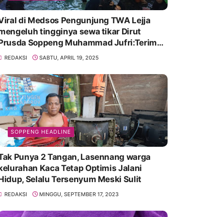
Viral di Medsos Pengunjung TWA Lejja
mengeluh tingginya sewa tikar Dirut
Prusda Soppeng Muhammad Jufri:Terima
kasih bu bantu Promosikan
REDAKSI
SABTU, APRIL 19, 2025
SOPPENG HEADLINE
Tak Punya 2 Tangan, Lasennang warga
kelurahan Kaca Tetap Optimis Jalani
Hidup, Selalu Tersenyum Meski Sulit
REDAKSI
MINGGU, SEPTEMBER 17, 2023