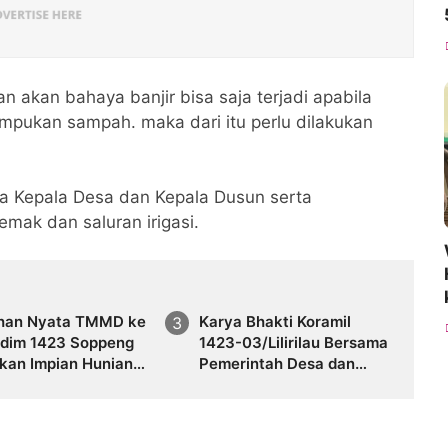
n akan bahaya banjir bisa saja terjadi apabila
umpukan sampah. maka dari itu perlu dilakukan
sama Kepala Desa dan Kepala Dusun serta
ak dan saluran irigasi.
han Nyata TMMD ke
Karya Bhakti Koramil
odim 1423 Soppeng
1423-03/Lilirilau Bersama
kan Impian Hunian
Pemerintah Desa dan
 bagi Warga Kurang
Warga Bersihkan Pasar
 di Dusun Lenrang
Tradisional Pallapaoe