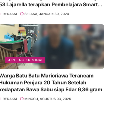
53 Lajarella terapkan Pembelajara Smart
Class Device
REDAKSI
SELASA, JANUARI 30, 2024
SOPPENG KRIMINAL
Warga Batu Batu Marioriawa Terancam
Hukuman Penjara 20 Tahun Setelah
kedapatan Bawa Sabu siap Edar 6,36 gram
REDAKSI
MINGGU, AGUSTUS 03, 2025