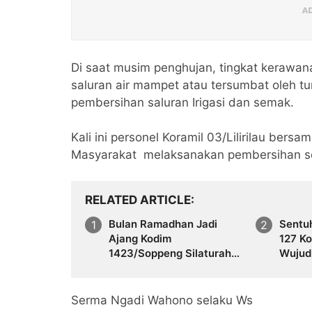
Di saat musim penghujan, tingkat kerawana
saluran air mampet atau tersumbat oleh t
pembersihan saluran Irigasi dan semak.
Kali ini personel Koramil 03/Lilirilau ber
Masyarakat melaksanakan pembersihan sem
RELATED ARTICLE
Bulan Ramadhan Jadi
Sentu
Ajang Kodim
127 K
1423/Soppeng Silaturahmi
Wujud
dengan Insan Pers Lewat
Layak
Bukber
Mampu
Serma Ngadi Wahono selaku Ws