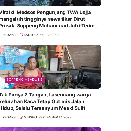
Viral di Medsos Pengunjung TWA Lejja
mengeluh tingginya sewa tikar Dirut
Prusda Soppeng Muhammad Jufri:Terima
kasih bu bantu Promosikan
REDAKSI
SABTU, APRIL 19, 2025
SOPPENG HEADLINE
Tak Punya 2 Tangan, Lasennang warga
kelurahan Kaca Tetap Optimis Jalani
Hidup, Selalu Tersenyum Meski Sulit
REDAKSI
MINGGU, SEPTEMBER 17, 2023