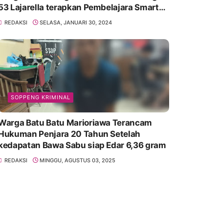
53 Lajarella terapkan Pembelajara Smart
Class Device
REDAKSI
SELASA, JANUARI 30, 2024
SOPPENG KRIMINAL
Warga Batu Batu Marioriawa Terancam
Hukuman Penjara 20 Tahun Setelah
kedapatan Bawa Sabu siap Edar 6,36 gram
REDAKSI
MINGGU, AGUSTUS 03, 2025