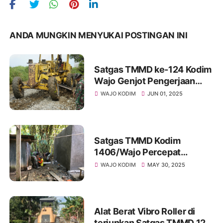
ANDA MUNGKIN MENYUKAI POSTINGAN INI
Satgas TMMD ke-124 Kodim
Wajo Genjot Pengerjaan
Jalan di Hari Libur
WAJO KODIM
JUN 01, 2025
Satgas TMMD Kodim
1406/Wajo Percepat
Pembangunan MCK di Desa
WAJO KODIM
MAY 30, 2025
Temmabarang
Alat Berat Vibro Roller di
terjunkan Satgas TMMD 124