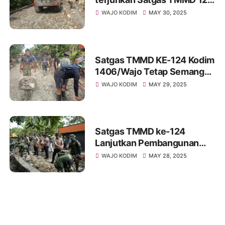
Kodim 1406/Wajo Percepat
WAJO KODIM
MAY 30, 2025
Pemadatan Jalan di Desa
Temmabarang
Satgas TMMD KE-124 Kodim
1406/Wajo Tetap Semangat
Bangun Talud sudah Capai
WAJO KODIM
MAY 29, 2025
95% di Desa Temmabarang
Satgas TMMD ke-124
Lanjutkan Pembangunan
Talud Jalan di Desa
WAJO KODIM
MAY 28, 2025
Temmabarang, Wajo Meski
Terik Menyengat