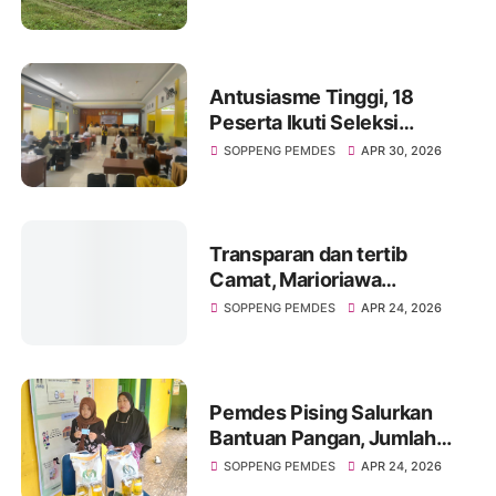
BAKTI DI LAPANGAN SEPAK
BOLA BERLIN
Antusiasme Tinggi, 18
Peserta Ikuti Seleksi
Perangkat Dess Leworeng
SOPPENG PEMDES
APR 30, 2026
Transparan dan tertib
Camat, Marioriawa
Syahcrani Andi Nganro
SOPPENG PEMDES
APR 24, 2026
Saksi Langsung Penyerahan
BLT di Desa Bulue
Pemdes Pising Salurkan
Bantuan Pangan, Jumlah
Penerima Bertambah
SOPPENG PEMDES
APR 24, 2026
Dibanding Tahun Lalu