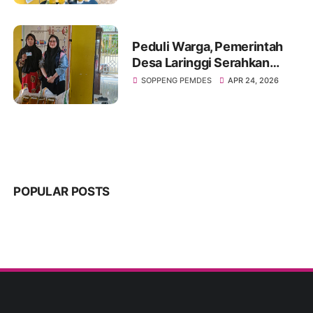
Peduli Warga, Pemerintah
Desa Laringgi Serahkan
Bantuan Pangan Berupa
SOPPENG PEMDES
APR 24, 2026
Beras dan Minyak Goreng.
POPULAR POSTS