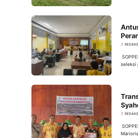
Antus
Pera
REDAKS
SOPPEN
seleksi
Trans
Syah
Peny
REDAKS
SOPPEN
Mariori