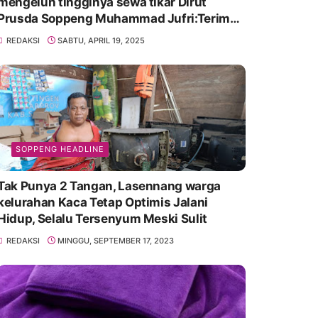
mengeluh tingginya sewa tikar Dirut
Prusda Soppeng Muhammad Jufri:Terima
kasih bu bantu Promosikan
REDAKSI
SABTU, APRIL 19, 2025
SOPPENG HEADLINE
Tak Punya 2 Tangan, Lasennang warga
kelurahan Kaca Tetap Optimis Jalani
Hidup, Selalu Tersenyum Meski Sulit
REDAKSI
MINGGU, SEPTEMBER 17, 2023