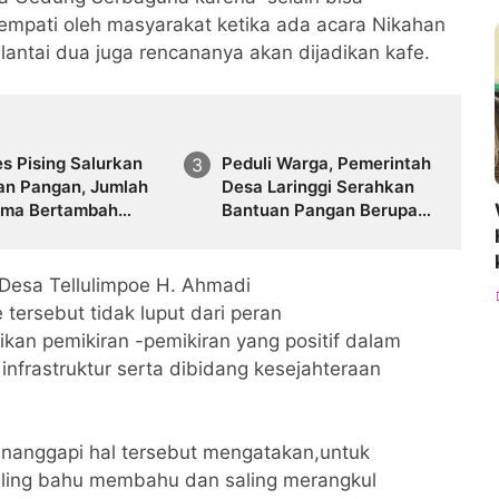
tempati oleh masyarakat ketika ada acara Nikahan
 lantai dua juga rencananya akan dijadikan kafe.
s Pising Salurkan
Peduli Warga, Pemerintah
an Pangan, Jumlah
Desa Laringgi Serahkan
ima Bertambah
Bantuan Pangan Berupa
ding Tahun Lalu
Beras dan Minyak Goreng.
Desa Tellulimpoe H. Ahmadi
tersebut tidak luput dari peran
n pemikiran -pemikiran yang positif dalam
nfrastruktur serta dibidang kesejahteraan
enanggapi hal tersebut mengatakan,untuk
saling bahu membahu dan saling merangkul