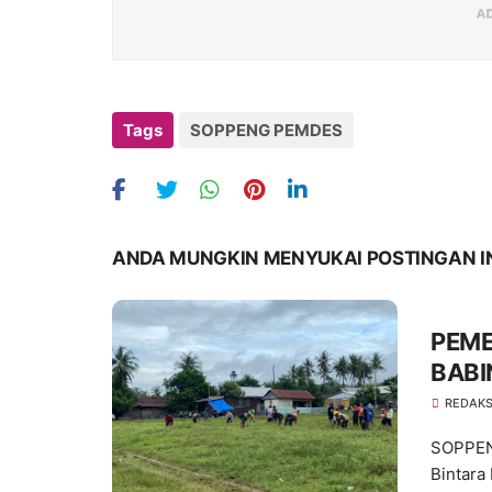
Tags
SOPPENG PEMDES
ANDA MUNGKIN MENYUKAI POSTINGAN I
PEME
BABI
SEPA
REDAKS
SOPPEN
Bintara