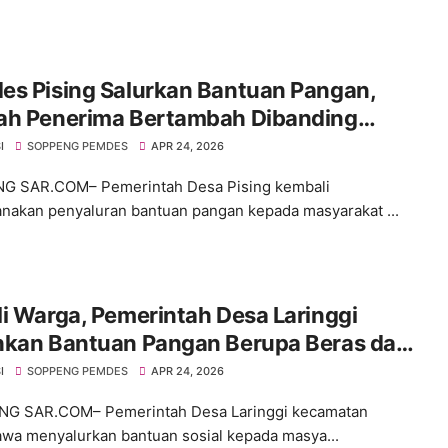
es Pising Salurkan Bantuan Pangan,
ah Penerima Bertambah Dibanding
n Lalu
I
SOPPENG PEMDES
APR 24, 2026
G SAR.COM– Pemerintah Desa Pising kembali
nakan penyaluran bantuan pangan kepada masyarakat ...
i Warga, Pemerintah Desa Laringgi
hkan Bantuan Pangan Berupa Beras dan
ak Goreng.
I
SOPPENG PEMDES
APR 24, 2026
G SAR.COM– Pemerintah Desa Laringgi kecamatan
awa menyalurkan bantuan sosial kepada masya...