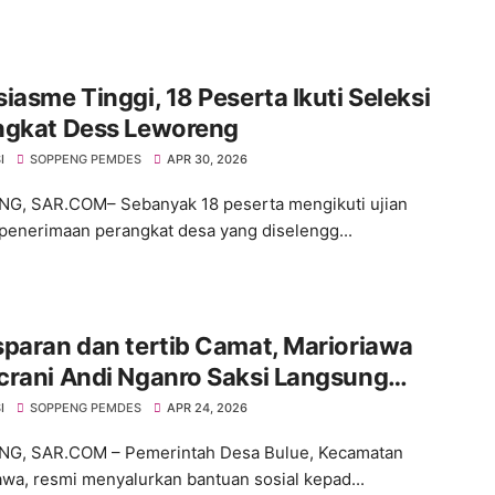
iasme Tinggi, 18 Peserta Ikuti Seleksi
ngkat Dess Leworeng
I
SOPPENG PEMDES
APR 30, 2026
G, SAR.COM– Sebanyak 18 peserta mengikuti ujian
 penerimaan perangkat desa yang diselengg...
paran dan tertib Camat, Marioriawa
crani Andi Nganro Saksi Langsung
erahan BLT di Desa Bulue
I
SOPPENG PEMDES
APR 24, 2026
G, SAR.COM – Pemerintah Desa Bulue, Kecamatan
awa, resmi menyalurkan bantuan sosial kepad...