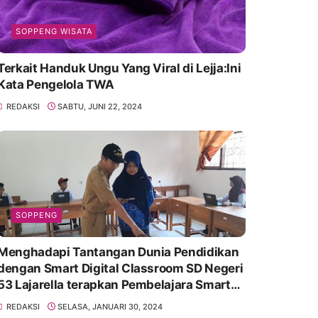
SOPPENG WISATA
Terkait Handuk Ungu Yang Viral di Lejja:Ini
Kata Pengelola TWA
REDAKSI
SABTU, JUNI 22, 2024
SOPPENG
Menghadapi Tantangan Dunia Pendidikan
dengan Smart Digital Classroom SD Negeri
53 Lajarella terapkan Pembelajara Smart
Class Device
REDAKSI
SELASA, JANUARI 30, 2024