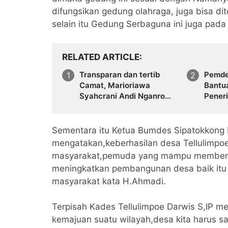
difungsikan gedung olahraga, juga bisa di
selain itu Gedung Serbaguna ini juga pada
RELATED ARTICLE
Transparan dan tertib
Pemde
Camat, Marioriawa
Bantu
Syahcrani Andi Nganro
Pener
Saksi Langsung
Diban
Penyerahan BLT di Desa
Bulue
Sementara itu Ketua Bumdes Sipatokkong 
mengatakan,keberhasilan desa Tellulimpoe 
masyarakat,pemuda yang mampu memberika
meningkatkan pembangunan desa baik itu i
masyarakat kata H.Ahmadi.
Terpisah Kades Tellulimpoe Darwis S,IP m
kemajuan suatu wilayah,desa kita harus 