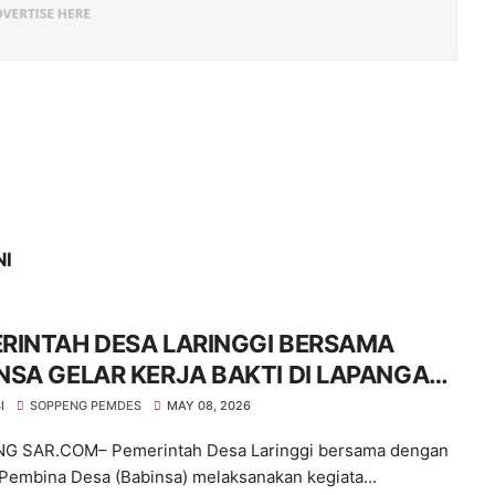
NI
RINTAH DESA LARINGGI BERSAMA
NSA GELAR KERJA BAKTI DI LAPANGAN
K BOLA BERLIN
I
SOPPENG PEMDES
MAY 08, 2026
G SAR.COM– Pemerintah Desa Laringgi bersama dengan
 Pembina Desa (Babinsa) melaksanakan kegiata...