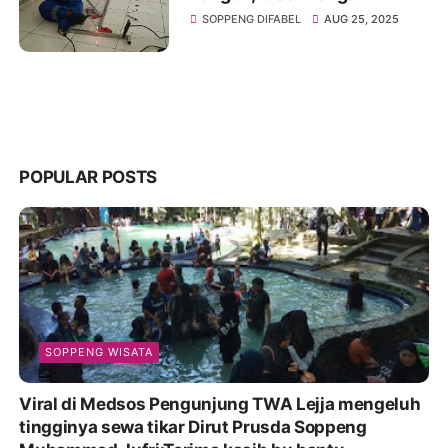
Penyandang Disabilitas
SOPPENG DIFABEL
AUG 25, 2025
tetap Semangat Menjelani
hidup
POPULAR POSTS
SOPPENG WISATA
Viral di Medsos Pengunjung TWA Lejja mengeluh
tingginya sewa tikar Dirut Prusda Soppeng