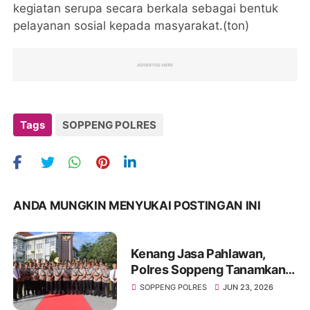
kegiatan serupa secara berkala sebagai bentuk
pelayanan sosial kepada masyarakat.(ton)
Tags
SOPPENG POLRES
ANDA MUNGKIN MENYUKAI POSTINGAN INI
Kenang Jasa Pahlawan,
Polres Soppeng Tanamkan
Semangat Pengabdian di
SOPPENG POLRES
JUN 23, 2026
Hari Bhayangkara ke-80