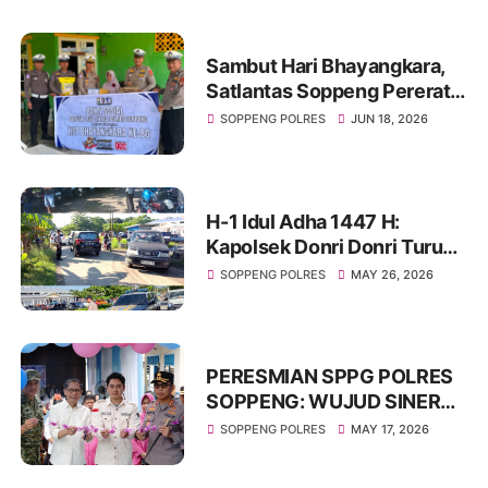
Sambut Hari Bhayangkara,
Satlantas Soppeng Pererat
Silaturahmi Lewat Berbagi
SOPPENG POLRES
JUN 18, 2026
H-1 Idul Adha 1447 H:
Kapolsek Donri Donri Turun
Langsung Amankan Pasar
SOPPENG POLRES
MAY 26, 2026
Tajuncu, Cegah Kejahatan
dan Atur Kelancaran Lalu
Lintas
PERESMIAN SPPG POLRES
SOPPENG: WUJUD SINERGI
KUAT DUKUNG KETAHANAN
SOPPENG POLRES
MAY 17, 2026
PANGAN NASIONAL