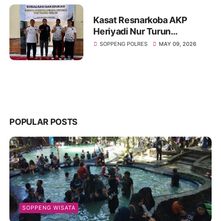
Kasat Resnarkoba AKP
Heriyadi Nur Turun
Langsung Edukasi Bahaya
SOPPENG POLRES
MAY 09, 2026
Narkoba di Rutan Soppeng
POPULAR POSTS
SOPPENG WISATA