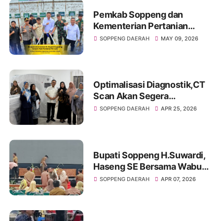
Pemkab Soppeng dan
Kementerian Pertanian
Dorong Transformasi
SOPPENG DAERAH
MAY 09, 2026
Pertanian Modern, Tanam
Perdana PM-AAS
Diluncurkan di Apanan
Optimalisasi Diagnostik,CT
Scan Akan Segera
Operasional di RSUD
SOPPENG DAERAH
APR 25, 2026
Latemmamala
Bupati Soppeng H.Suwardi,
Haseng SE Bersama Wabup
Soppeng Ir Selle Ks Dalle
SOPPENG DAERAH
APR 07, 2026
Memantau Langsung
Kesiapan HJS