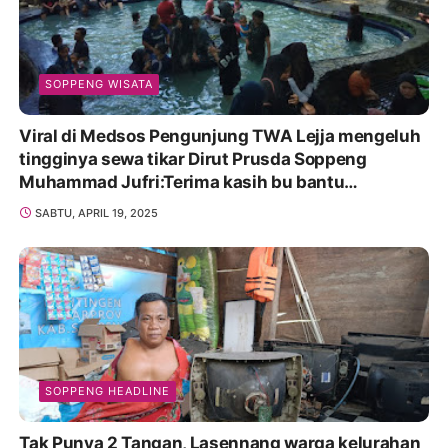
SOPPENG WISATA
Viral di Medsos Pengunjung TWA Lejja mengeluh
tingginya sewa tikar Dirut Prusda Soppeng
Muhammad Jufri:Terima kasih bu bantu
Promosikan
SABTU, APRIL 19, 2025
SOPPENG HEADLINE
Tak Punya 2 Tangan, Lasennang warga kelurahan