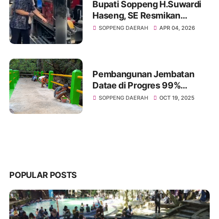
Bupati Soppeng H.Suwardi
Haseng, SE Resmikan
Pemboran Di Tempat
SOPPENG DAERAH
APR 04, 2026
Strategis
Pembangunan Jembatan
Datae di Progres 99%
Habiskan Dana sebesar
SOPPENG DAERAH
OCT 19, 2025
Rp,70.485.000
POPULAR POSTS