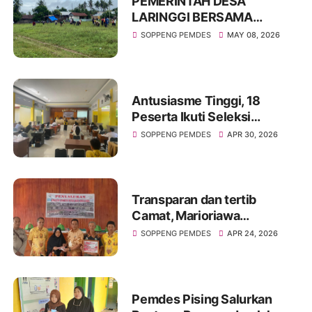
PEMERINTAH DESA
LARINGGI BERSAMA
BABINSA GELAR KERJA
SOPPENG PEMDES
MAY 08, 2026
BAKTI DI LAPANGAN SEPAK
BOLA BERLIN
Antusiasme Tinggi, 18
Peserta Ikuti Seleksi
Perangkat Dess Leworeng
SOPPENG PEMDES
APR 30, 2026
Transparan dan tertib
Camat, Marioriawa
Syahcrani Andi Nganro
SOPPENG PEMDES
APR 24, 2026
Saksi Langsung Penyerahan
BLT di Desa Bulue
Pemdes Pising Salurkan