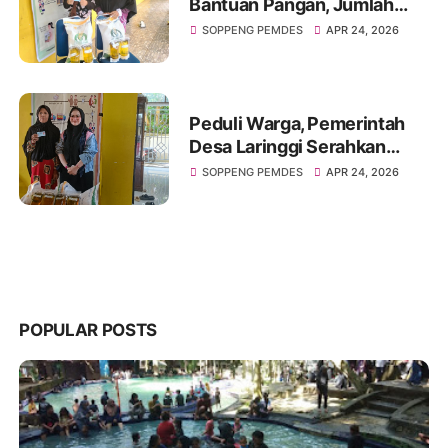
Bantuan Pangan, Jumlah
Penerima Bertambah
SOPPENG PEMDES
APR 24, 2026
Dibanding Tahun Lalu
Peduli Warga, Pemerintah
Desa Laringgi Serahkan
Bantuan Pangan Berupa
SOPPENG PEMDES
APR 24, 2026
Beras dan Minyak Goreng.
POPULAR POSTS