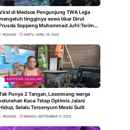
Viral di Medsos Pengunjung TWA Lejja
mengeluh tingginya sewa tikar Dirut
Prusda Soppeng Muhammad Jufri:Terima
kasih bu bantu Promosikan
REDAKSI
SABTU, APRIL 19, 2025
SOPPENG HEADLINE
Tak Punya 2 Tangan, Lasennang warga
kelurahan Kaca Tetap Optimis Jalani
Hidup, Selalu Tersenyum Meski Sulit
REDAKSI
MINGGU, SEPTEMBER 17, 2023