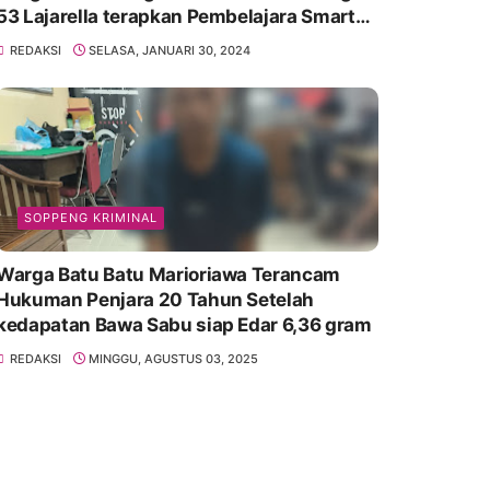
53 Lajarella terapkan Pembelajara Smart
Class Device
REDAKSI
SELASA, JANUARI 30, 2024
SOPPENG KRIMINAL
Warga Batu Batu Marioriawa Terancam
Hukuman Penjara 20 Tahun Setelah
kedapatan Bawa Sabu siap Edar 6,36 gram
REDAKSI
MINGGU, AGUSTUS 03, 2025