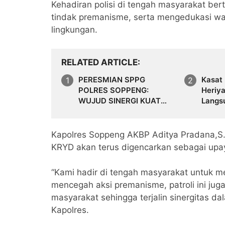
Kehadiran polisi di tengah masyarakat b
tindak premanisme, serta mengedukasi 
lingkungan.
RELATED ARTICLE
PERESMIAN SPPG
Kasat
POLRES SOPPENG:
Heriya
WUJUD SINERGI KUAT
Langs
DUKUNG KETAHANAN
Narko
PANGAN NASIONAL
Kapolres Soppeng AKBP Aditya Pradana,S.I
KRYD akan terus digencarkan sebagai up
“Kami hadir di tengah masyarakat untuk me
mencegah aksi premanisme, patroli ini jug
masyarakat sehingga terjalin sinergitas 
Kapolres.