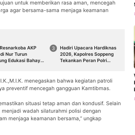
ertujuan untuk memberikan rasa aman, mencegah
warga agar bersama-sama menjaga keamanan
 Resnarkoba AKP
Hadiri Upacara Hardiknas
di Nur Turun
2026, Kapolres Soppeng
ung Edukasi Bahaya
Tekankan Peran Polri
ba di Rutan Soppeng
Dukung Dunia Pendidikan
.K.,M.I.K. menegaskan bahwa kegiatan patroli
aya preventif mencegah gangguan Kamtibmas.
mastikan situasi tetap aman dan kondusif. Selain
a menjadi wadah silaturahmi polisi dengan
dalam menjaga keamanan bersama,” ungkap