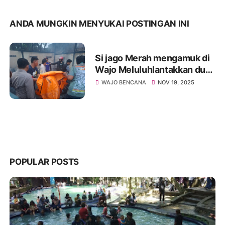
ANDA MUNGKIN MENYUKAI POSTINGAN INI
Si jago Merah mengamuk di
Wajo Meluluhlantakkan dua
Rumah Warga, Pasturi Ikut
WAJO BENCANA
NOV 19, 2025
Terpanggang hingga Tewas
POPULAR POSTS