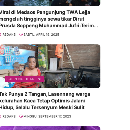
Viral di Medsos Pengunjung TWA Lejja
mengeluh tingginya sewa tikar Dirut
Prusda Soppeng Muhammad Jufri:Terima
kasih bu bantu Promosikan
REDAKSI
SABTU, APRIL 19, 2025
SOPPENG HEADLINE
Tak Punya 2 Tangan, Lasennang warga
kelurahan Kaca Tetap Optimis Jalani
Hidup, Selalu Tersenyum Meski Sulit
REDAKSI
MINGGU, SEPTEMBER 17, 2023