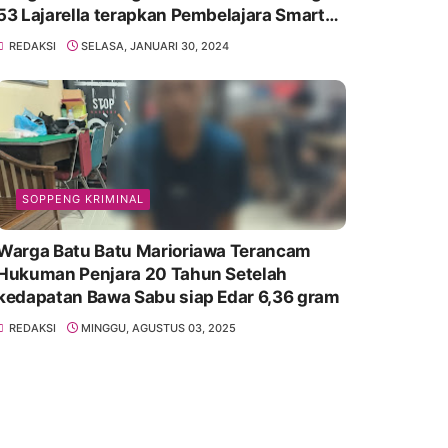
53 Lajarella terapkan Pembelajara Smart
Class Device
REDAKSI
SELASA, JANUARI 30, 2024
SOPPENG KRIMINAL
Warga Batu Batu Marioriawa Terancam
Hukuman Penjara 20 Tahun Setelah
kedapatan Bawa Sabu siap Edar 6,36 gram
REDAKSI
MINGGU, AGUSTUS 03, 2025