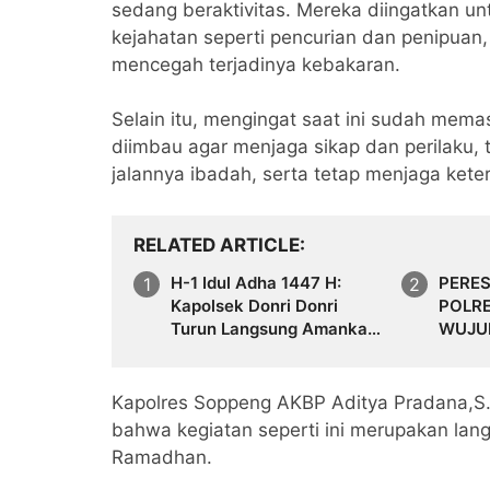
sedang beraktivitas. Mereka diingatkan un
kejahatan seperti pencurian dan penipuan
mencegah terjadinya kebakaran.
Selain itu, mengingat saat ini sudah mem
diimbau agar menjaga sikap dan perilaku,
jalannya ibadah, serta tetap menjaga kete
RELATED ARTICLE
H-1 Idul Adha 1447 H:
PERE
Kapolsek Donri Donri
POLRE
Turun Langsung Amankan
WUJUD
Pasar Tajuncu, Cegah
DUKU
Kejahatan dan Atur
PANG
Kelancaran Lalu Lintas
Kapolres Soppeng AKBP Aditya Pradana,S.
bahwa kegiatan seperti ini merupakan lang
Ramadhan.