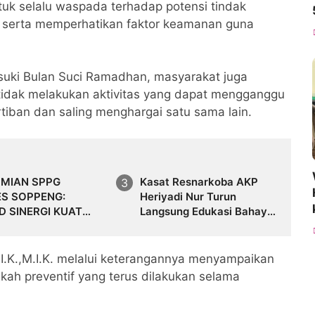
tuk selalu waspada terhadap potensi tindak
, serta memperhatikan faktor keamanan guna
asuki Bulan Suci Ramadhan, masyarakat juga
 tidak melakukan aktivitas yang dapat mengganggu
rtiban dan saling menghargai satu sama lain.
SMIAN SPPG
Kasat Resnarkoba AKP
S SOPPENG:
Heriyadi Nur Turun
 SINERGI KUAT
Langsung Edukasi Bahaya
NG KETAHANAN
Narkoba di Rutan Soppeng
AN NASIONAL
I.K.,M.I.K. melalui keterangannya menyampaikan
kah preventif yang terus dilakukan selama