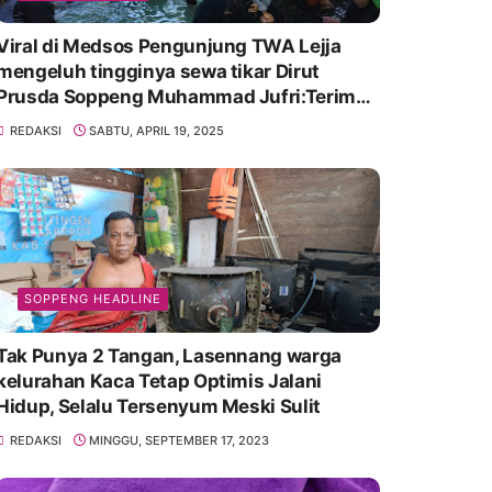
Viral di Medsos Pengunjung TWA Lejja
mengeluh tingginya sewa tikar Dirut
Prusda Soppeng Muhammad Jufri:Terima
kasih bu bantu Promosikan
REDAKSI
SABTU, APRIL 19, 2025
SOPPENG HEADLINE
Tak Punya 2 Tangan, Lasennang warga
kelurahan Kaca Tetap Optimis Jalani
Hidup, Selalu Tersenyum Meski Sulit
REDAKSI
MINGGU, SEPTEMBER 17, 2023