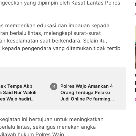
engecekan yang dipimpin oleh Kasat Lantas Polres
ntas memberikan edukasi dan imbauan kepada
n berlalu lintas, melengkapi surat-surat
 keselamatan saat berkendara. Selain itu,
 kepada pengendara yang ditemukan tidak tertib
sek Tempe Akp
Polres Wajo Amankan 4
 Said Nur Wakili
Orang Terduga Pelaku
es Wajo hadiri
Judi Online Pc farming
ongan Sapi Kurban
Higgs Game Island
ngan dari Kapolda
giatan ini bertujuan untuk meningkatkan
erlalu lintas, sekaligus menekan angka
 wilayah hukum Polres Wajo.