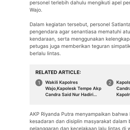
personel terlebih dahulu mengikuti apel p
Wajo.
Dalam kegiatan tersebut, personel Satla
pengendara agar senantiasa mematuhi atura
kendaraan, serta menggunakan kelengkapan
petugas juga memberikan teguran simpatik
berlalu lintas.
RELATED ARTICLE
Wakili Kapolres
Kapol
Wajo,Kapolesk Tempe Akp
Candra
Candra Said Nur Hadiri
Kapolr
PenutupanPramuka Saka
Pemot
Bhayangkara
Sumba
AKP Riyanda Putra menyampaikan bahwa ke
kesadaran dan disiplin masyarakat dalam b
pelanggaran dan kecelakaan lalu lintas di