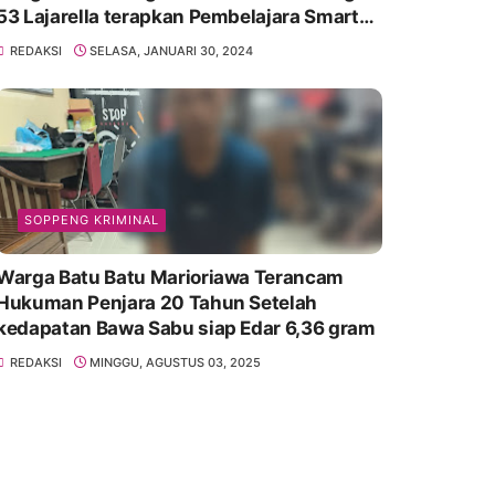
53 Lajarella terapkan Pembelajara Smart
Class Device
REDAKSI
SELASA, JANUARI 30, 2024
SOPPENG KRIMINAL
Warga Batu Batu Marioriawa Terancam
Hukuman Penjara 20 Tahun Setelah
kedapatan Bawa Sabu siap Edar 6,36 gram
REDAKSI
MINGGU, AGUSTUS 03, 2025