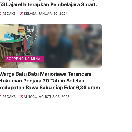
53 Lajarella terapkan Pembelajara Smart
Class Device
REDAKSI
SELASA, JANUARI 30, 2024
SOPPENG KRIMINAL
Warga Batu Batu Marioriawa Terancam
Hukuman Penjara 20 Tahun Setelah
kedapatan Bawa Sabu siap Edar 6,36 gram
REDAKSI
MINGGU, AGUSTUS 03, 2025