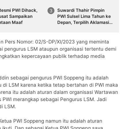
Resmi PWI Dihack,
Suwardi Thahir Pimpin
usat Sampaikan
PWI Sulsel Lima Tahun ke
ntaan Maaf
Depan, Terpilih Aklamasi
Pasca Mundurnya Calon
Lawan
an Pers Nomor: 02/S-DP/XI/2023 yang meminta
i pengurus LSM ataupun organisasi tertentu demi
ngkatkan kepercayaan publik terhadap media
ddin sebagai pengurus PWI Soppeng itu adalah
u di LSM karena ketika tetap bertahan di PWI maka
arena itu adalah aturan dalam organisasi Wartawan
s PWI merangkap sebagai Pengurus LSM. Jadi
 di LSM.
 Ketua PWI Soppeng namun itu adalah aturan
n ikuti. Dan sebagai Ketua PWI Soppeng saya