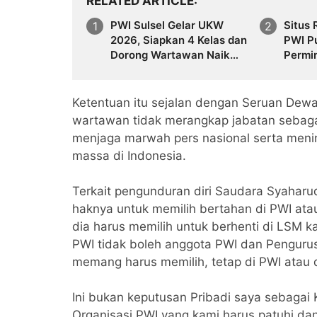
RELATED ARTICLE
PWI Sulsel Gelar UKW
Situs 
2026, Siapkan 4 Kelas dan
PWI P
Dorong Wartawan Naik
Permi
Jenjang
Ketentuan itu sejalan dengan Seruan Dew
wartawan tidak merangkap jabatan sebaga
menjaga marwah pers nasional serta meni
massa di Indonesia.
Terkait pengunduran diri Saudara Syaharu
haknya untuk memilih bertahan di PWI ata
dia harus memilih untuk berhenti di LSM k
PWI tidak boleh anggota PWI dan Penguru
memang harus memilih, tetap di PWI atau
Ini bukan keputusan Pribadi saya sebagai
Organisasi PWI yang kami harus patuhi da