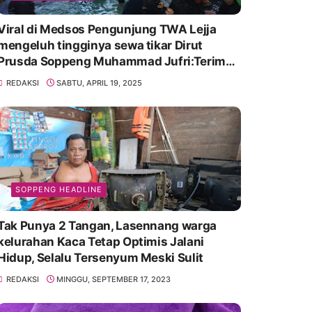
Viral di Medsos Pengunjung TWA Lejja
mengeluh tingginya sewa tikar Dirut
Prusda Soppeng Muhammad Jufri:Terima
kasih bu bantu Promosikan
REDAKSI
SABTU, APRIL 19, 2025
SOPPENG HEADLINE
Tak Punya 2 Tangan, Lasennang warga
kelurahan Kaca Tetap Optimis Jalani
Hidup, Selalu Tersenyum Meski Sulit
REDAKSI
MINGGU, SEPTEMBER 17, 2023