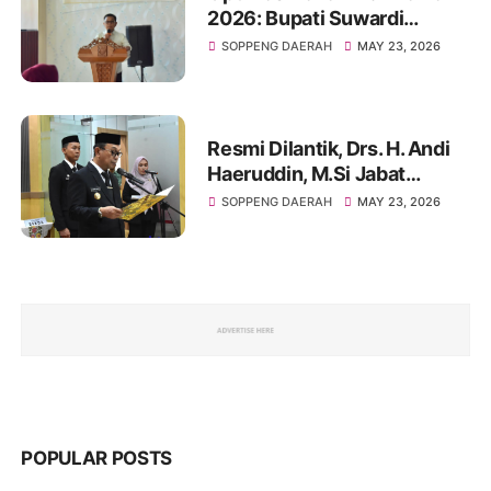
2026: Bupati Suwardi
Haseng Tekankan Ketepatan
SOPPENG DAERAH
MAY 23, 2026
Data, Sasaran Capai 8.315
Hektare dan Dukung
Program “Listrik Masuk
Sawah”
Resmi Dilantik, Drs. H. Andi
Haeruddin, M.Si Jabat
Penjabat Sekda Soppeng:
SOPPENG DAERAH
MAY 23, 2026
Posisi Strategis Penggerak
Birokrasi Daerah
POPULAR POSTS