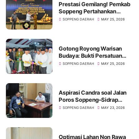
Prestasi Gemilang! Pemkab
Soppeng Pertahankan
Predikat WTP Tahun 2026
SOPPENG DAERAH
MAY 25, 2026
Gotong Royong Warisan
Budaya: Bukti Persatuan
Warga di Balik Berdirinya
SOPPENG DAERAH
MAY 25, 2026
Masjid Al-A’laa Maccodong
Aspirasi Candra soal Jalan
Poros Soppeng–Sidrap
Berbuah Hasil, Supriadi Arif
SOPPENG DAERAH
MAY 23, 2026
Pastikan Masuk Prioritas
Perbaikan
Optimasi Lahan Non Rawa