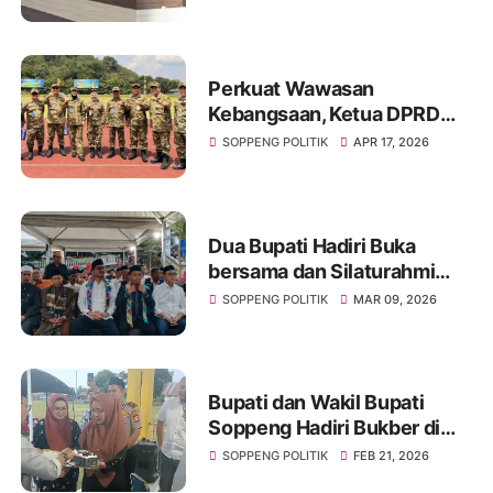
Lanjut
Perkuat Wawasan
Kebangsaan, Ketua DPRD
Soppeng Ikuti KPPD di Akmil
SOPPENG POLITIK
APR 17, 2026
Magelang
Dua Bupati Hadiri Buka
bersama dan Silaturahmi
Politik yang digelar Nasdem
SOPPENG POLITIK
MAR 09, 2026
Soppeng
Bupati dan Wakil Bupati
Soppeng Hadiri Bukber di
Desa Laringgi, dapat kue
SOPPENG POLITIK
FEB 21, 2026
Ulang tahun dari Kades