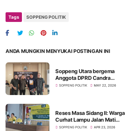
Tags
SOPPENG POLITIK
ANDA MUNGKIN MENYUKAI POSTINGAN INI
Soppeng Utara bergema
Anggota DPRD Candra
Muchtar Temui wakil ketua
SOPPENG POLITIK
MAY 22, 2026
DPRD Sulsel
Reses Masa Sidang II: Warga
Curhat Lampu Jalan Mati
Semua, DPRD Janji Tindak
SOPPENG POLITIK
APR 23, 2026